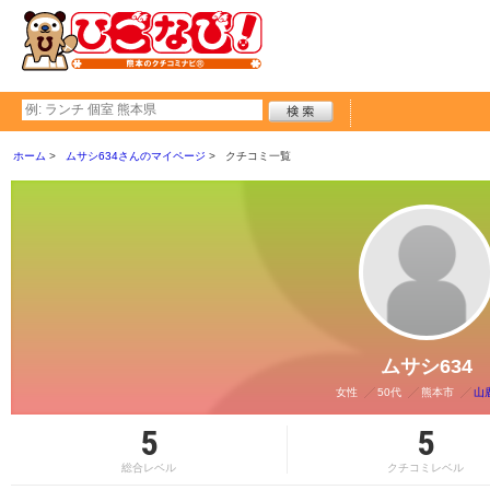
ホーム
ムサシ634さんのマイページ
クチコミ一覧
ムサシ634
女性
50代
熊本市
山
5
5
総合レベル
クチコミレベル