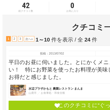
42
0
総クチコミ数
お気に入り
クチコミ
1～10
件を表示 / 全
24
件
1
2
3
次へ»
投稿：2013/07/02
平日のお昼に伺いました。とにかくメニ
い！ 特にお野菜を使ったお料理が美味
お得だと感じました。
水辺プラザかもと 農園レストラン まんま
山鹿市
お食事処・和食全般
このクチコミに“ぐ