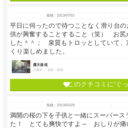
投稿：2013/07/02
平日に伺ったので待つことなく滑り台の
供が興奮することすること（笑） お尻
した＾＾； 泉質もトロッとしていて、
くり楽しめました。
露天湯 椛
山鹿市
温泉・銭湯
このクチコミに“ぐ
投稿：2013/03/29
満開の桜の下を子供と一緒にスーパース
た！ とても爽快ですよ～ おしりが痛