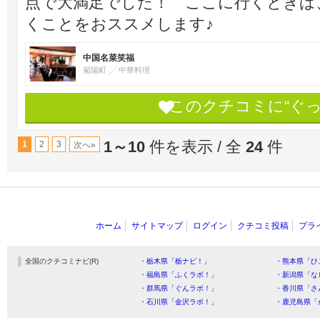
点で大満足でした！ ここに行くときは
くことをおススメします♪
中国名菜笑福
菊陽町
中華料理
このクチコミに“ぐ
1～10
件を表示 / 全
24
件
1
2
3
次へ»
ホーム
サイトマップ
ログイン
クチコミ投稿
プラ
全国のクチコミナビ(R)
・栃木県「栃ナビ！」
・熊本県「ひ
・福島県「ふくラボ！」
・新潟県「な
・群馬県「ぐんラボ！」
・香川県「さ
・石川県「金沢ラボ！」
・鹿児島県「