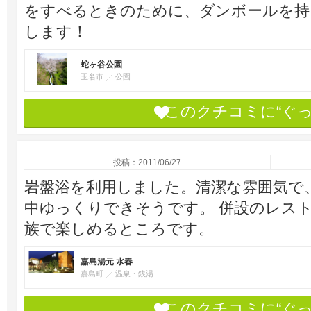
をすべるときのために、ダンボールを持
します！
蛇ヶ谷公園
玉名市
公園
このクチコミに“ぐ
投稿：2011/06/27
岩盤浴を利用しました。清潔な雰囲気で
中ゆっくりできそうです。 併設のレス
族で楽しめるところです。
嘉島湯元 水春
嘉島町
温泉・銭湯
このクチコミに“ぐ