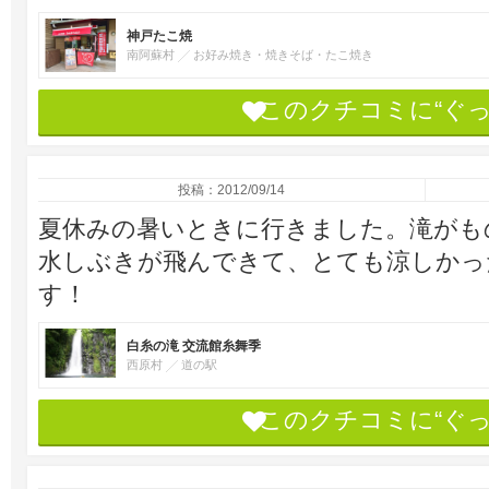
神戸たこ焼
南阿蘇村
お好み焼き・焼きそば・たこ焼き
このクチコミに“ぐ
投稿：2012/09/14
夏休みの暑いときに行きました。滝がも
水しぶきが飛んできて、とても涼しかっ
す！
白糸の滝 交流館糸舞季
西原村
道の駅
このクチコミに“ぐ