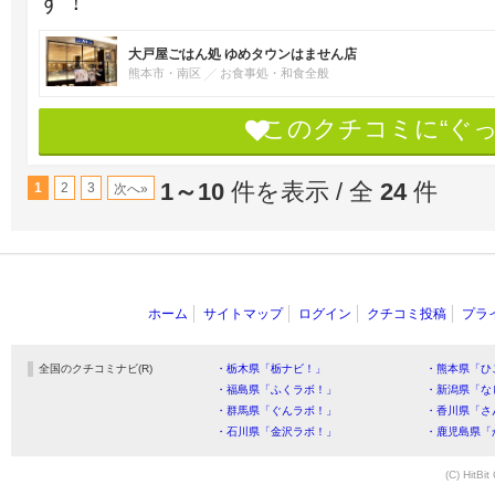
す！
大戸屋ごはん処 ゆめタウンはません店
熊本市・南区
お食事処・和食全般
このクチコミに“ぐ
1～10
件を表示 / 全
24
件
1
2
3
次へ»
ホーム
サイトマップ
ログイン
クチコミ投稿
プラ
全国のクチコミナビ(R)
・栃木県「栃ナビ！」
・熊本県「ひ
・福島県「ふくラボ！」
・新潟県「な
・群馬県「ぐんラボ！」
・香川県「さ
・石川県「金沢ラボ！」
・鹿児島県「
(C) HitBit