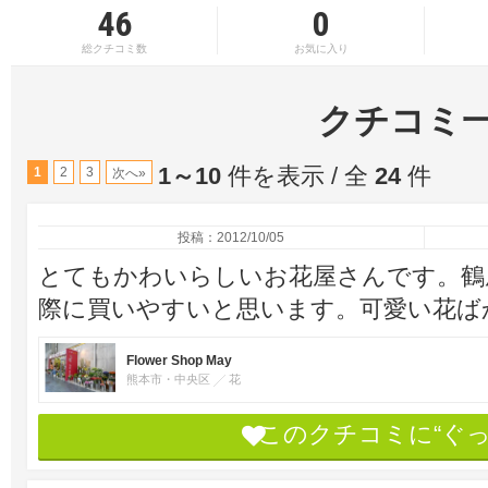
46
0
総クチコミ数
お気に入り
クチコミ
1～10
件を表示 / 全
24
件
1
2
3
次へ»
投稿：2012/10/05
とてもかわいらしいお花屋さんです。鶴
際に買いやすいと思います。可愛い花ば
Flower Shop May
熊本市・中央区
花
このクチコミに“ぐ