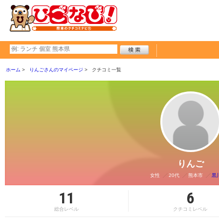
ホーム
りんごさんのマイページ
クチコミ一覧
りんご
女性
20代
熊本市
黒
11
6
総合レベル
クチコミレベル