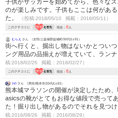
子供がサッカーを始めてから、色々なス
のが楽しみです。子供もここは何がある
た。
（投稿:2018/05/10 掲載：2018/05/11）
0
このクチコミに
現在：
人
むらえ
さん （女性/上益城郡益城町/30代/Lv.91）
街へ行くと、掘出し物はないかとついつ
ング用品の品揃えが増えていて、ラン
稿:2018/02/25 掲載：2018/02/27）
0
このクチコミに
現在：
人
ﾘｮｳ
さん （男性/熊本市/20代/Lv.83）
熊本城マラソンの開催が決定したため、
asicsの靴がとてもお得な値段で売っ
た！掘り出し物があるのでそれを見つ
稿:2016/08/26 掲載：2016/08/29）