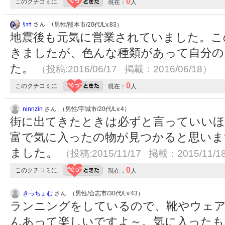
0
このクチコミに
現在：
人
ﾘｮｳ
さん （男性/熊本市/20代/Lv.83）
地震後も元気に営業されていました。こ
きましたが、色んな種類があって自分の
た。
（投稿:2016/06/17 掲載：2016/06/18）
0
このクチコミに
現在：
人
ninnzin
さん （男性/宇城市/20代/Lv.4）
街に出てきたときは必ずと言っていいほ
富で気に入ったの物が見つかると思いま
ました。
（投稿:2015/11/17 掲載：2015/11/1
0
このクチコミに
現在：
人
きっちょむ
さん （男性/合志市/30代/Lv.43）
ランニングをしているので、靴やウェ
んあって楽しいですよ～。気に入ったも