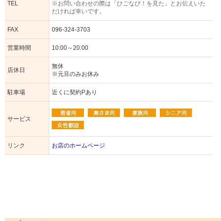
TEL
※お問い合わせの際は「ひごなび！を見た」とお伝えいた
だければ幸いです。
FAX
096-324-3703
営業時間
10:00～20:00
無休
店休日
※元旦のみお休み
駐車場
近くに契約Pあり
サービス
リンク
お店のホームページ