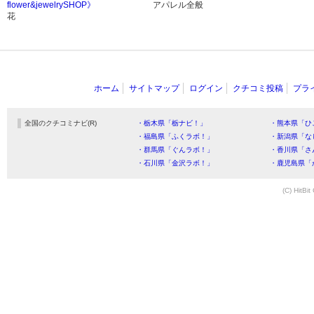
flower&jewelrySHOP》
アパレル全般
花
ホーム
サイトマップ
ログイン
クチコミ投稿
プラ
全国のクチコミナビ(R)
・栃木県「栃ナビ！」
・熊本県「ひ
・福島県「ふくラボ！」
・新潟県「な
・群馬県「ぐんラボ！」
・香川県「さ
・石川県「金沢ラボ！」
・鹿児島県「
(C) HitBit