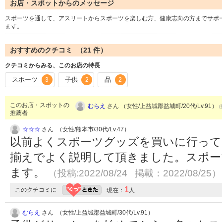
お店・スポットからのメッセージ
スポーツを通して、アスリートからスポーツを楽しむ方、健康志向の方までサポ
ます。
おすすめのクチコミ （
21
件）
クチコミからみる、このお店の特長
スポーツ
子供
品
3
2
2
このお店・スポットの
むらえ
さん （女性/上益城郡益城町/20代/Lv.91）
推薦者
☆☆☆
さん （女性/熊本市/30代/Lv.47）
以前よくスポーツグッズを買いに行って
揃えでよく説明して頂きました。スポー
ます。
（投稿:2022/08/24 掲載：2022/08/25）
1
このクチコミに
現在：
人
むらえ
さん （女性/上益城郡益城町/30代/Lv.91）