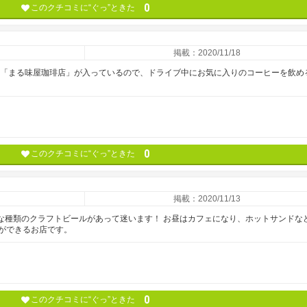
0
このクチコミに“ぐっ”ときた
掲載：2020/11/18
な「まる味屋珈琲店」が入っているので、ドライブ中にお気に入りのコーヒーを飲め
0
このクチコミに“ぐっ”ときた
掲載：2020/11/13
んな種類のクラフトビールがあって迷います！ お昼はカフェになり、ホットサンドな
ができるお店です。
0
このクチコミに“ぐっ”ときた