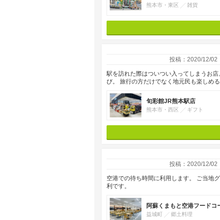
熊本市・東区
雑貨
投稿：2020/12/02
駅を訪れた際はついつい入ってしまうお店
び。 旅行の方だけでなく地元民も楽しめ
旬彩館JR熊本駅店
熊本市・西区
ギフト
投稿：2020/12/02
空港での待ち時間に利用します。 ご当地
利です。
阿蘇くまもと空港フードコ
益城町
郷土料理