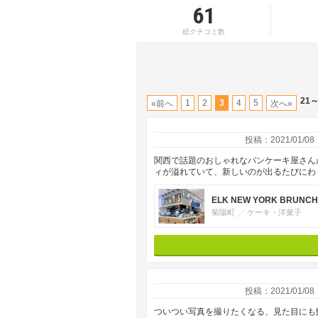
61
総クチコミ数
21～
1
2
3
4
5
«前へ
次へ»
投稿：2021/01/08
関西で話題のおしゃれなパンケーキ屋さん
ィが溢れていて、新しいのが出るたびにわ
ELK NEW YORK BRUNCH
菊陽町
ケーキ・洋菓子
投稿：2021/01/08
ついつい写真を撮りたくなる、見た目にも