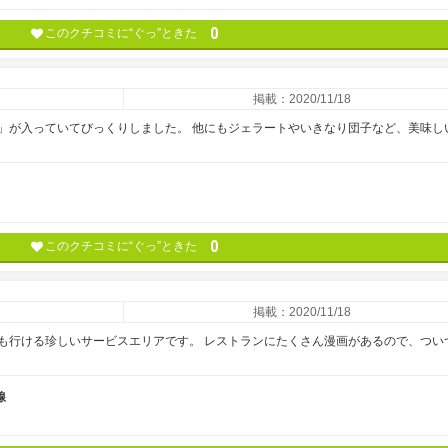
0
このクチコミに“ぐっ”ときた
掲載：2020/11/18
」が入っていてびっくりしました。 他にもジェラートやいきなり団子など、美味し
0
このクチコミに“ぐっ”ときた
掲載：2020/11/18
も行ける珍しいサービスエリアです。 レストランにたくさん漫画があるので、つい
線