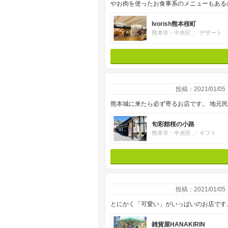
やお肉を使ったお食事系のメニューもある
Ivorish熊本桜町
熊本市・中央区
デザート
投稿：2021/01/05
熊本城に来たら必ず寄るお店です。 地元
旬彩館桜の小路
熊本市・中央区
ギフト
投稿：2021/01/05
とにかく「可愛い」がいっぱいのお店です
雑貨屋HANAKIRIN