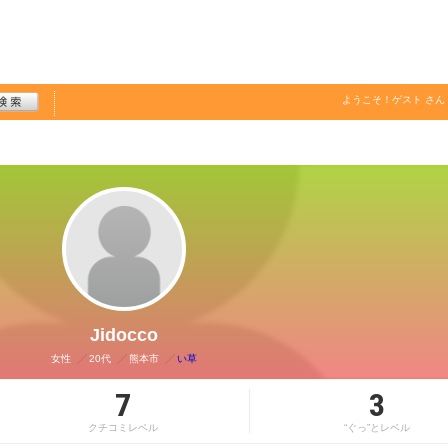
ようこそ！
ゲスト
さん
Jidocco
女性
20代
熊本市
い草
7
3
クチコミレベル
“ぐっ”とレベル