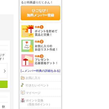
ると特典盛りだくさん！
ひごなび！
無料メンバー登録
リテ
す！
[→メンバー特典の詳細をみる]
お気に入り
行きたいイベント
マイページ
ポイント交換
（現在 0ポイント）
、卵