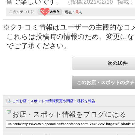
富で楽しいです。
（投稿:2021/02/10 掲載：2
0
このクチコミに
現在：
人
※クチコミ情報はユーザーの主観的なコ
これらは投稿時の情報のため、変更に
でご了承ください。
次の10件
このお店・スポットのクチ
このお店・スポットの情報変更や閉店・移転を報告
お店・スポット情報をブログにはる