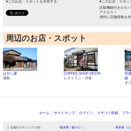
■
このお店・スポットを共有する
■
このお店・スポッ
読取機能付きのモバ
アクセス！
便利に店舗情報を持
周辺のお店・スポット
はやし屋
COFFEE SHOP VESTA
宮
酒類
レストラン・洋食
線
ギ
ホーム
サイトマップ
ログイン
クチコミ投稿
プラ
全国のクチコミナビ(R)
・栃木県「栃ナビ！」
・熊本県「ひ