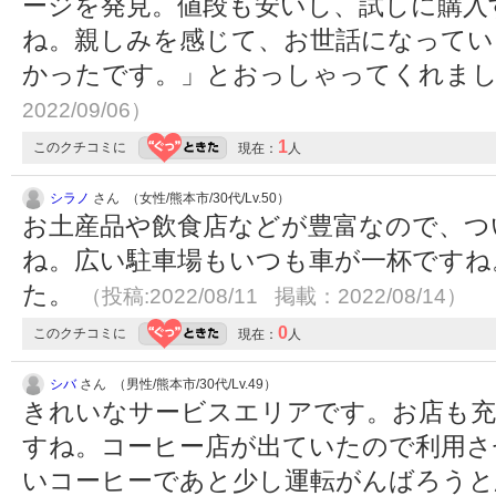
ージを発見。値段も安いし、試しに購入
ね。親しみを感じて、お世話になってい
かったです。」とおっしゃってくれま
2022/09/06）
1
このクチコミに
現在：
人
シラノ
さん （女性/熊本市/30代/Lv.50）
お土産品や飲食店などが豊富なので、つ
ね。広い駐車場もいつも車が一杯ですね
た。
（投稿:2022/08/11 掲載：2022/08/14）
0
このクチコミに
現在：
人
シバ
さん （男性/熊本市/30代/Lv.49）
きれいなサービスエリアです。お店も充
すね。コーヒー店が出ていたので利用さ
いコーヒーであと少し運転がんばろう