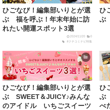
ひごなび！編集部いりとが選
ひ
ぶ 福を呼ぶ！年末年始に訪
ぶ
れたい開運スポット3選
2024/11/20
0
#クチコミナビ特集
ひごなび！編集部いりとが選
ひ
ぶ SWEET＆JUICY♪みんな
ぶ
のアイドル いちごスイーツ
べ