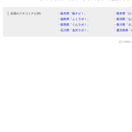
全国のクチコミナビ(R)
・栃木県「栃ナビ！」
・熊本県「ひ
・福島県「ふくラボ！」
・新潟県「な
・群馬県「ぐんラボ！」
・香川県「さ
・石川県「金沢ラボ！」
・鹿児島県「
(C) HitBit