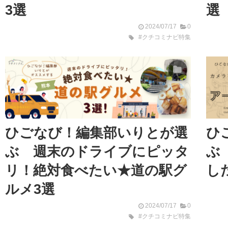
3選
選
2024/07/17
0
#クチコミナビ特集
ひごなび！編集部いりとが選
ひ
ぶ 週末のドライブにピッタ
ぶ
リ！絶対食べたい★道の駅グ
し
ルメ3選
2024/07/17
0
#クチコミナビ特集