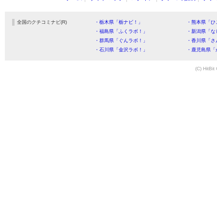
全国のクチコミナビ(R)
・栃木県「栃ナビ！」
・熊本県「ひ
・福島県「ふくラボ！」
・新潟県「な
・群馬県「ぐんラボ！」
・香川県「さ
・石川県「金沢ラボ！」
・鹿児島県「
(C) HitBit