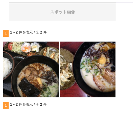
スポット画像
1～2
件を表示 / 全
2
件
1
1～2
件を表示 / 全
2
件
1