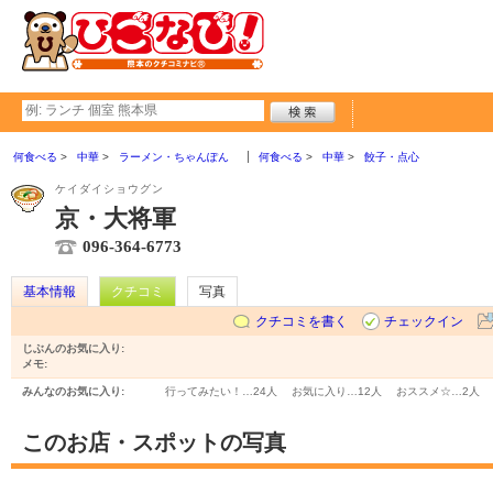
何食べる
中華
ラーメン・ちゃんぽん
何食べる
中華
餃子・点心
ケイダイショウグン
京・大将軍
096-364-6773
基本情報
クチコミ
写真
クチコミを書く
チェックイン
じぶんのお気に入り:
メモ:
みんなのお気に入り:
行ってみたい！…
24人
お気に入り…
12人
おススメ☆…
2人
このお店・スポットの写真