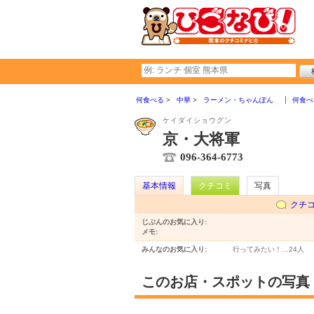
何食べる
中華
ラーメン・ちゃんぽん
何食べ
ケイダイショウグン
京・大将軍
096-364-6773
基本情報
クチコミ
写真
クチ
じぶんのお気に入り:
メモ:
みんなのお気に入り:
行ってみたい！…
24人
このお店・スポットの写真