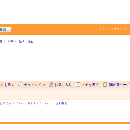
ようこそ！
ゲスト
さん
る
中華
餃子・点心
コミを書く
チェックイン
お気に入り
メモを書く
印刷用ページ
お気に入り…
12人
おススメ☆…
2人
全部見る