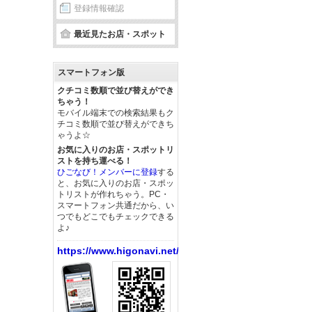
登録情報確認
最近見たお店・スポット
スマートフォン版
クチコミ数順で並び替えができ
ちゃう！
モバイル端末での検索結果もク
チコミ数順で並び替えができち
ゃうよ☆
お気に入りのお店・スポットリ
ストを持ち運べる！
ひごなび！メンバーに登録
する
と、お気に入りのお店・スポッ
トリストが作れちゃう。PC・
スマートフォン共通だから、い
つでもどこでもチェックできる
よ♪
https://www.higonavi.net/