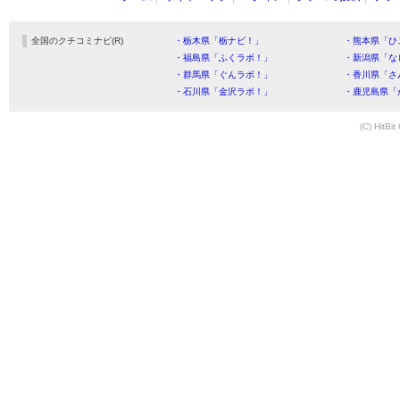
全国のクチコミナビ(R)
・栃木県「栃ナビ！」
・熊本県「ひ
・福島県「ふくラボ！」
・新潟県「な
・群馬県「ぐんラボ！」
・香川県「さ
・石川県「金沢ラボ！」
・鹿児島県「
(C) HitBit