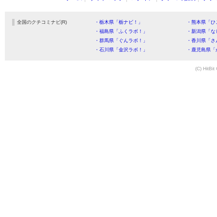
全国のクチコミナビ(R)
・栃木県「栃ナビ！」
・熊本県「ひ
・福島県「ふくラボ！」
・新潟県「な
・群馬県「ぐんラボ！」
・香川県「さ
・石川県「金沢ラボ！」
・鹿児島県「
(C) HitBit