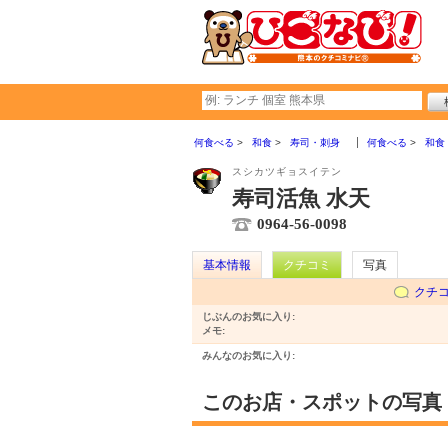
何食べる
和食
寿司・刺身
何食べる
和食
スシカツギョスイテン
寿司活魚 水天
0964-56-0098
基本情報
クチコミ
写真
クチ
じぶんのお気に入り:
メモ:
みんなのお気に入り:
このお店・スポットの写真