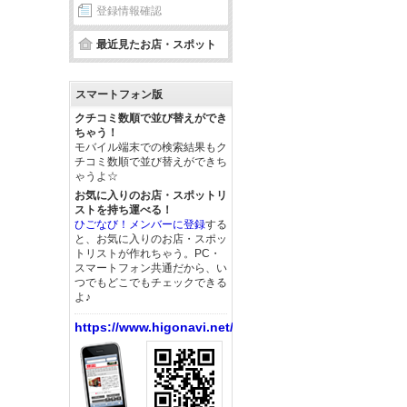
登録情報確認
最近見たお店・スポット
スマートフォン版
クチコミ数順で並び替えができ
ちゃう！
モバイル端末での検索結果もク
チコミ数順で並び替えができち
ゃうよ☆
お気に入りのお店・スポットリ
ストを持ち運べる！
ひごなび！メンバーに登録
する
と、お気に入りのお店・スポッ
トリストが作れちゃう。PC・
スマートフォン共通だから、い
つでもどこでもチェックできる
よ♪
https://www.higonavi.net/