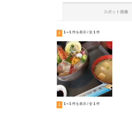
スポット画像
1～1
件を表示 / 全
1
件
1
1～1
件を表示 / 全
1
件
1