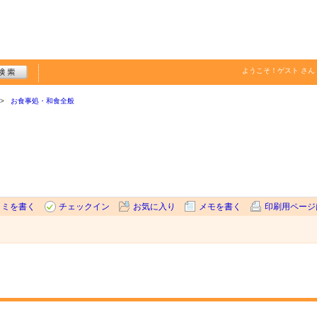
ようこそ！
ゲスト
さん
お食事処・和食全般
コミを書く
チェックイン
お気に入り
メモを書く
印刷用ページ