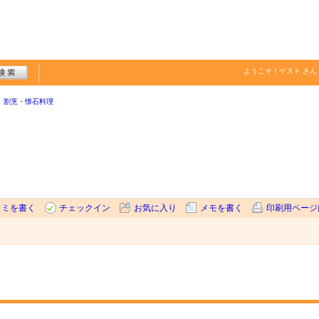
ようこそ！
ゲスト
さん
割烹・懐石料理
コミを書く
チェックイン
お気に入り
メモを書く
印刷用ページ