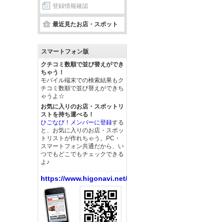
登録情報確認
最近見たお店・スポット
スマートフォン版
クチコミ数順で並び替えができ
ちゃう！
モバイル端末での検索結果もク
チコミ数順で並び替えができち
ゃうよ☆
お気に入りのお店・スポットリ
ストを持ち運べる！
ひごなび！メンバーに登録
する
と、お気に入りのお店・スポッ
トリストが作れちゃう。PC・
スマートフォン共通だから、い
つでもどこでもチェックできる
よ♪
https://www.higonavi.net/