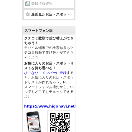
登録情報確認
最近見たお店・スポット
スマートフォン版
クチコミ数順で並び替えができ
ちゃう！
モバイル端末での検索結果もク
チコミ数順で並び替えができち
ゃうよ☆
お気に入りのお店・スポットリ
ストを持ち運べる！
ひごなび！メンバーに登録
する
と、お気に入りのお店・スポッ
トリストが作れちゃう。PC・
スマートフォン共通だから、い
つでもどこでもチェックできる
よ♪
https://www.higonavi.net/