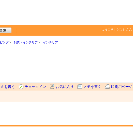
ようこそ！
ゲスト
さん
ピング
雑貨・インテリア
インテリア
コミを書く
チェックイン
お気に入り
メモを書く
印刷用ページ