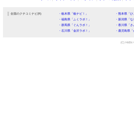
全国のクチコミナビ(R)
・栃木県「栃ナビ！」
・熊本県「ひ
・福島県「ふくラボ！」
・新潟県「な
・群馬県「ぐんラボ！」
・香川県「さ
・石川県「金沢ラボ！」
・鹿児島県「
(C) HitBit