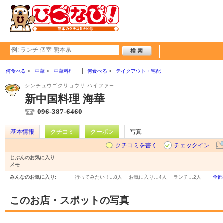
何食べる
中華
中華料理
何食べる
テイクアウト・宅配
シンチュウゴクリョウリ ハイファー
新中国料理 海華
096-387-6460
基本情報
クチコミ
クーポン
写真
クチコミを書く
チェックイン
じぶんのお気に入り:
メモ:
みんなのお気に入り:
行ってみたい！…
8人
お気に入り…
4人
ランチ…
2人
全部
このお店・スポットの写真