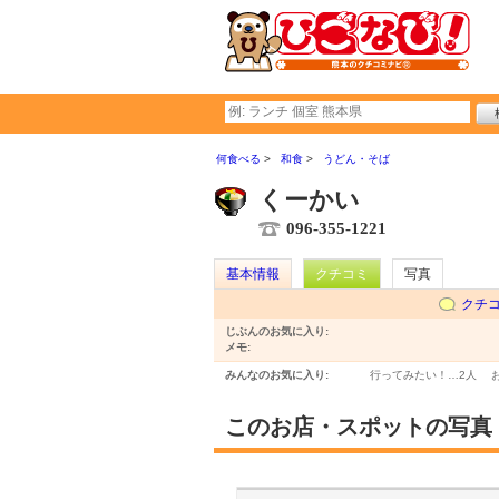
何食べる
和食
うどん・そば
くーかい
096-355-1221
基本情報
クチコミ
写真
クチ
じぶんのお気に入り:
メモ:
みんなのお気に入り:
行ってみたい！…
2人
このお店・スポットの写真