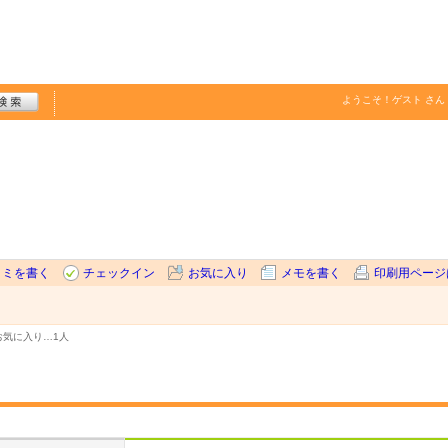
ようこそ！
ゲスト
さん
コミを書く
チェックイン
お気に入り
メモを書く
印刷用ページ
お気に入り…
1人