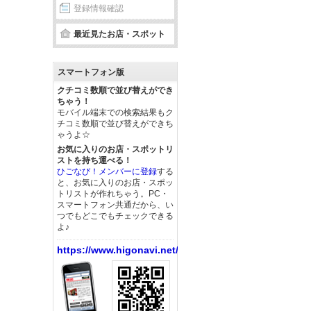
登録情報確認
最近見たお店・スポット
スマートフォン版
クチコミ数順で並び替えができ
ちゃう！
モバイル端末での検索結果もク
チコミ数順で並び替えができち
ゃうよ☆
お気に入りのお店・スポットリ
ストを持ち運べる！
ひごなび！メンバーに登録
する
と、お気に入りのお店・スポッ
トリストが作れちゃう。PC・
スマートフォン共通だから、い
つでもどこでもチェックできる
よ♪
https://www.higonavi.net/