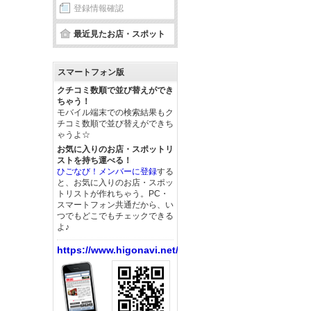
登録情報確認
最近見たお店・スポット
スマートフォン版
クチコミ数順で並び替えができ
ちゃう！
モバイル端末での検索結果もク
チコミ数順で並び替えができち
ゃうよ☆
お気に入りのお店・スポットリ
ストを持ち運べる！
ひごなび！メンバーに登録
する
と、お気に入りのお店・スポッ
トリストが作れちゃう。PC・
スマートフォン共通だから、い
つでもどこでもチェックできる
よ♪
https://www.higonavi.net/