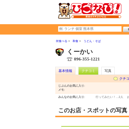
何食べる
和食
うどん・そば
くーかい
096-355-1221
基本情報
クチコミ
写真
クチ
じぶんのお気に入り:
メモ:
みんなのお気に入り:
行ってみたい！…
2人
このお店・スポットの写真