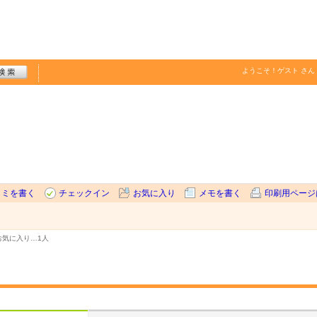
ようこそ！
ゲスト
さん
コミを書く
チェックイン
お気に入り
メモを書く
印刷用ページ
お気に入り…
1人