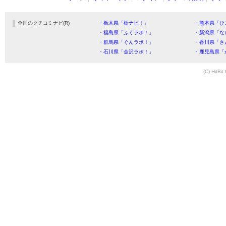
全国のクチコミナビ(R)
・栃木県「栃ナビ！」
・熊本県「ひ
・福島県「ふくラボ！」
・新潟県「な
・群馬県「ぐんラボ！」
・香川県「さ
・石川県「金沢ラボ！」
・鹿児島県「
(C) HitBit