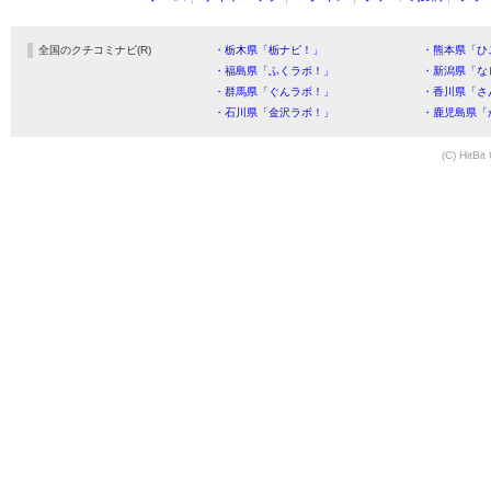
全国のクチコミナビ(R)
・栃木県「栃ナビ！」
・熊本県「ひ
・福島県「ふくラボ！」
・新潟県「な
・群馬県「ぐんラボ！」
・香川県「さ
・石川県「金沢ラボ！」
・鹿児島県「
(C) HitBit