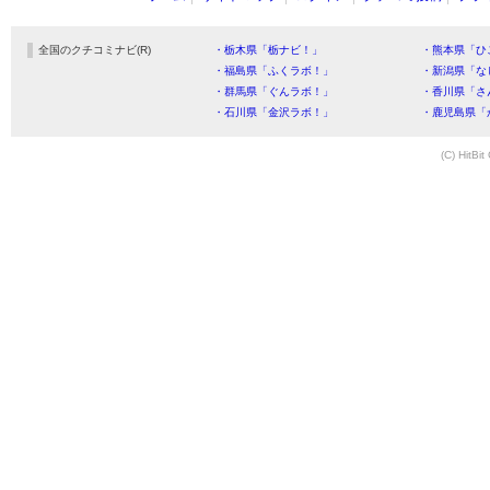
全国のクチコミナビ(R)
・栃木県「栃ナビ！」
・熊本県「ひ
・福島県「ふくラボ！」
・新潟県「な
・群馬県「ぐんラボ！」
・香川県「さ
・石川県「金沢ラボ！」
・鹿児島県「
(C) HitBit