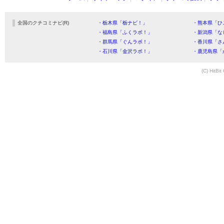
全国のクチコミナビ(R)
・栃木県「栃ナビ！」
・熊本県「ひ
・福島県「ふくラボ！」
・新潟県「な
・群馬県「ぐんラボ！」
・香川県「さ
・石川県「金沢ラボ！」
・鹿児島県「
(C) HitBit