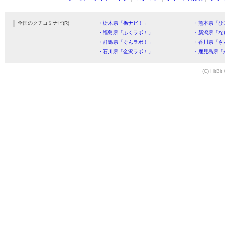
全国のクチコミナビ(R)
・栃木県「栃ナビ！」
・熊本県「ひ
・福島県「ふくラボ！」
・新潟県「な
・群馬県「ぐんラボ！」
・香川県「さ
・石川県「金沢ラボ！」
・鹿児島県「
(C) HitBit