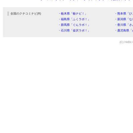
全国のクチコミナビ(R)
・栃木県「栃ナビ！」
・熊本県「ひ
・福島県「ふくラボ！」
・新潟県「な
・群馬県「ぐんラボ！」
・香川県「さ
・石川県「金沢ラボ！」
・鹿児島県「
(C) HitBit