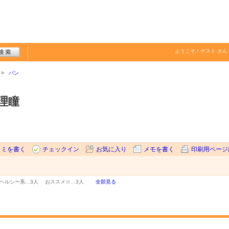
ようこそ！
ゲスト
さん
パン
理瞳
コミを書く
チェックイン
お気に入り
メモを書く
印刷用ページ
ヘルシー系…
3人
おススメ☆…
3人
全部見る