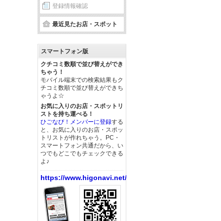
登録情報確認
最近見たお店・スポット
スマートフォン版
クチコミ数順で並び替えができ
ちゃう！
モバイル端末での検索結果もク
チコミ数順で並び替えができち
ゃうよ☆
お気に入りのお店・スポットリ
ストを持ち運べる！
ひごなび！メンバーに登録
する
と、お気に入りのお店・スポッ
トリストが作れちゃう。PC・
スマートフォン共通だから、い
つでもどこでもチェックできる
よ♪
https://www.higonavi.net/