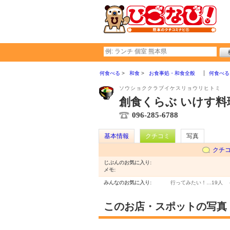
何食べる
和食
お食事処・和食全般
何食べる
ソウショククラブイケスリョウリヒトミ
創食くらぶ いけす料
096-285-6788
基本情報
クチコミ
写真
クチ
じぶんのお気に入り:
メモ:
みんなのお気に入り:
行ってみたい！…
19人
このお店・スポットの写真