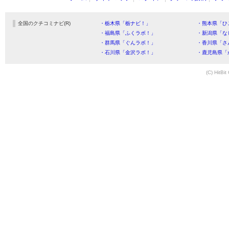
全国のクチコミナビ(R)
・栃木県「栃ナビ！」
・熊本県「ひ
・福島県「ふくラボ！」
・新潟県「な
・群馬県「ぐんラボ！」
・香川県「さ
・石川県「金沢ラボ！」
・鹿児島県「
(C) HitBit