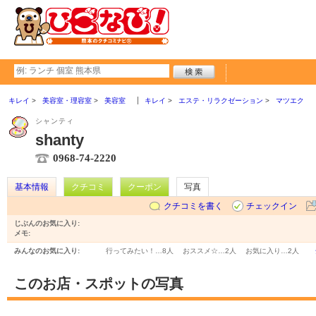
キレイ
美容室・理容室
美容室
キレイ
エステ・リラクゼーション
マツエク
シャンティ
shanty
0968-74-2220
基本情報
クチコミ
クーポン
写真
クチコミを書く
チェックイン
じぶんのお気に入り:
メモ:
みんなのお気に入り:
行ってみたい！…
8人
おススメ☆…
2人
お気に入り…
2人
このお店・スポットの写真