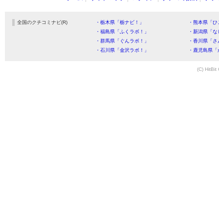
全国のクチコミナビ(R)
・栃木県「栃ナビ！」
・熊本県「ひ
・福島県「ふくラボ！」
・新潟県「な
・群馬県「ぐんラボ！」
・香川県「さ
・石川県「金沢ラボ！」
・鹿児島県「
(C) HitBit