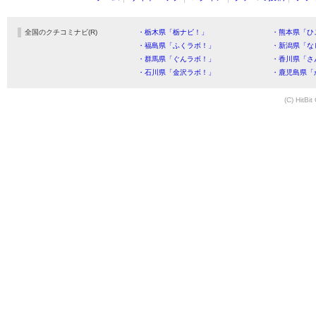
全国のクチコミナビ(R)
・栃木県「栃ナビ！」
・熊本県「ひ
・福島県「ふくラボ！」
・新潟県「な
・群馬県「ぐんラボ！」
・香川県「さ
・石川県「金沢ラボ！」
・鹿児島県「
(C) HitBit