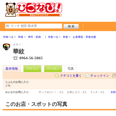
何食べる
和食
寿司・刺身
何食べる
和食
お食事処・和食全般
カモン
華紋
0964-56-5065
基本情報
クチコミ
クーポン
写真
クチコミを書く
チェックイン
じぶんのお気に入り:
メモ:
みんなのお気に入り:
行ってみたい！…
2人
お気に入り…
2人
ランチ…
2人
全部
このお店・スポットの写真