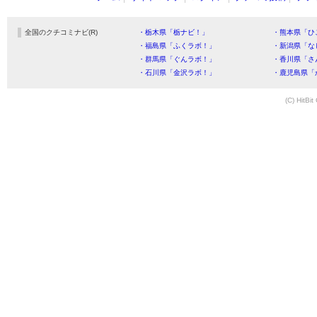
全国のクチコミナビ(R)
・栃木県「栃ナビ！」
・熊本県「ひ
・福島県「ふくラボ！」
・新潟県「な
・群馬県「ぐんラボ！」
・香川県「さ
・石川県「金沢ラボ！」
・鹿児島県「
(C) HitBit