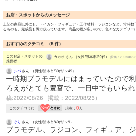
お店・スポットからのメッセージ
上記の商品以外にも、トイガン・フィギュア・工作材料・ラジコンなど、常時数
るものも、完成品も両方扱っています。商品の幅が広いので、色々なカテゴリー
おすすめのクチコミ （
5
件）
このお店・スポットの
カカオ さん （女性/熊本市/50代）
(投稿：2006/06/2
推薦者
シバ
さん （男性/熊本市/30代/Lv.49）
一時期プラモデルにはまっていたので利
ろえがとても豊富で、一日中でもいら
稿:2022/08/26 掲載：2022/08/26）
0
このクチコミに
現在：
人
ぐら
さん （女性/熊本市/40代/Lv.9）
プラモデル、ラジコン、フィギュア、ジ