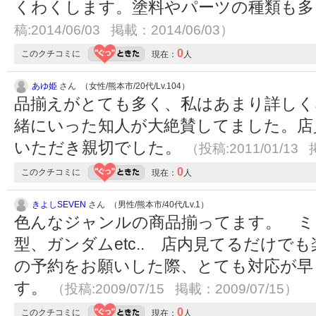
くわくします。塗料やパーツの種類も
稿:2014/06/03 掲載：2014/06/03）
0
このクチコミに
現在：
人
あゆ姫
さん （女性/熊本市/20代/Lv.104）
品揃えがとても多く、私はあまり詳しく
緒にいった知人が大絶賛してました。店
いただき親切でした。
（投稿:2011/01/13 
0
このクチコミに
現在：
人
きよしSEVEN
さん （男性/熊本市/40代/Lv.1）
色んなジャンルの商品揃ってます。 ミ
型、ガンダムetc.. 店内見てるだけで
の予約をお願いした際、とても対応が早
す。
（投稿:2009/07/15 掲載：2009/07/15）
0
このクチコミに
現在：
人