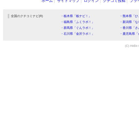
ホーム
サイトマップ
ログイン
クチコミ投稿
プラ
全国のクチコミナビ(R)
・栃木県「栃ナビ！」
・熊本県「ひ
・福島県「ふくラボ！」
・新潟県「な
・群馬県「ぐんラボ！」
・香川県「さ
・石川県「金沢ラボ！」
・鹿児島県「
(C) HitBit