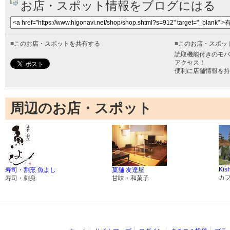
お店・スポット情報をブログにはる
■
このお店・スポットを共有する
■
このお店・スポッ
読取機能付きのモバ
アクセス！
便利に店舗情報を持
周辺のお店・スポット
Kis
寿司・割烹 魚よし
菓舗 友達屋
カ
寿司・刺身
甘味・和菓子