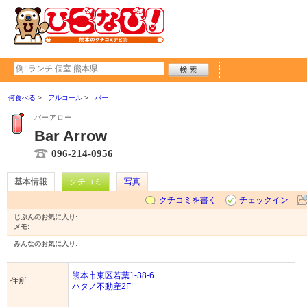
何食べる
アルコール
バー
バーアロー
Bar Arrow
096-214-0956
基本情報
クチコミ
写真
クチコミを書く
チェックイン
じぶんのお気に入り:
メモ:
みんなのお気に入り:
熊本市東区若葉1-38-6
住所
ハタノ不動産2F