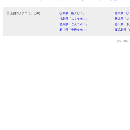
全国のクチコミナビ(R)
・栃木県「栃ナビ！」
・熊本県「ひ
・福島県「ふくラボ！」
・新潟県「な
・群馬県「ぐんラボ！」
・香川県「さ
・石川県「金沢ラボ！」
・鹿児島県「
(C) HitBit