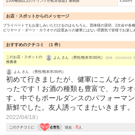
【100種類以上のドリンクが飲み放題】無制限
3,500円
お店・スポットからのメッセージ
プライベートでもお楽しみいただけるのはもちろん、団体様の貸切、2次会や各
ビリヤード・ダーツ・カラオケの設置ありの健軍にはない雰囲気で皆様でお楽し
おすすめのクチコミ （
1
件）
このお店・スポットの
よん さん （男性/熊本市/30代）
(投稿：2022/04/18 
推薦者
よん さん （男性/熊本市/30代）
初めて行きましたが、健軍にこんなオシ
ったです！お酒の種類も豊富で、カラオ
す。中でもポールダンスのパフォーマン
新鮮でした。友人誘ってまたいきます
2022/04/18）
0
このクチコミに
現在：
人