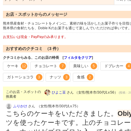
お店・スポットからのメッセージ
熊本県産食材・チョコレートをメインに、素材の味を活かしたお菓子作りを目指
熊本県の食材たちを、Doble Kのお菓子を通じて楽しんでいただければ幸いです
お支払いは現金・PayPayのみ承ります。
おすすめのクチコミ （
3
件）
クチコミからみる、このお店の特長 [
フィルタをクリア
]
ケーキ
チョコレート
美味しい
ドブレカー
12
7
5
4
ガトーショコラ
ナッツ
食感
3
3
2
このお店・スポットの
ひよこ豆
さん （女性/熊本市/30代/Lv.56）
(投稿：20
推薦者
ふりかけ
さん （女性/熊本市/30代/Lv.75）
こちらのケーキをいただきました。
Obi
ツを使ったケーキです。上のチョコレ