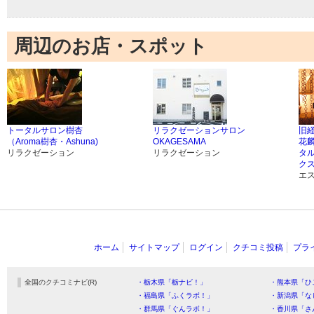
周辺のお店・スポット
トータルサロン樹杏
リラクゼーションサロン
旧
（Aroma樹杏・Ashuna)
OKAGESAMA
花麟
リラクゼーション
リラクゼーション
タル
クス
エ
ホーム
サイトマップ
ログイン
クチコミ投稿
プラ
全国のクチコミナビ(R)
・栃木県「栃ナビ！」
・熊本県「ひ
・福島県「ふくラボ！」
・新潟県「な
・群馬県「ぐんラボ！」
・香川県「さ