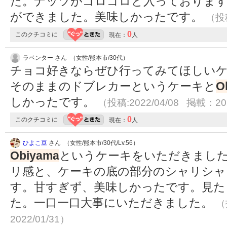
た。ナッツがゴロゴロと入っておりま
ができました。美味しかったです。
（投稿
0
このクチコミに
現在：
人
ラベンター さん （女性/熊本市/30代）
チョコ好きならぜひ行ってみてほしいケ
そのままのドブレカーというケーキと
O
しかったです。
（投稿:2022/04/08 掲載：202
0
このクチコミに
現在：
人
ひよこ豆
さん （女性/熊本市/30代/Lv.56）
Obiyama
というケーキをいただきまし
リ感と、ケーキの底の部分のシャリシャ
す。甘すぎず、美味しかったです。見た
た。一口一口大事にいただきました。
（
2022/01/31）