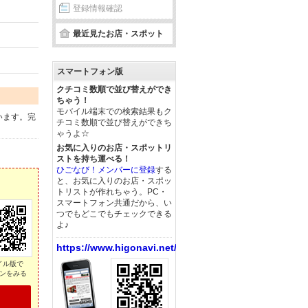
登録情報確認
最近見たお店・スポット
スマートフォン版
クチコミ数順で並び替えができ
ちゃう！
モバイル端末での検索結果もク
います。完
チコミ数順で並び替えができち
ゃうよ☆
お気に入りのお店・スポットリ
ストを持ち運べる！
ひごなび！メンバーに登録
する
と、お気に入りのお店・スポッ
トリストが作れちゃう。PC・
スマートフォン共通だから、い
つでもどこでもチェックできる
よ♪
https://www.higonavi.net/
イル版で
ンをみる