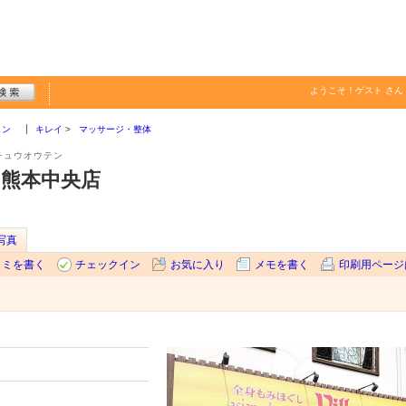
ようこそ！
ゲスト
さん
ョン
キレイ
マッサージ・整体
チュウオウテン
illa 熊本中央店
写真
コミを書く
チェックイン
お気に入り
メモを書く
印刷用ページ