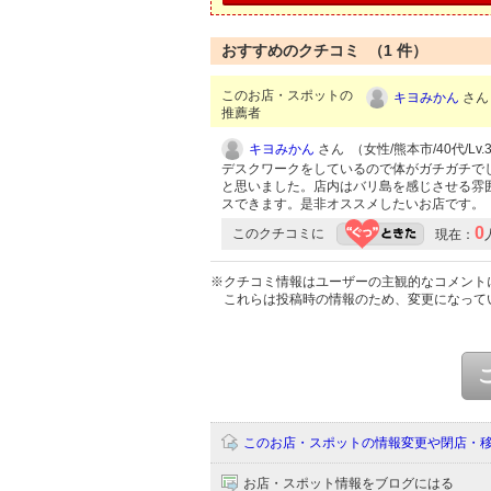
おすすめのクチコミ （
1
件）
このお店・スポットの
キヨみかん
さん 
推薦者
キヨみかん
さん （女性/熊本市/40代/Lv.
デスクワークをしているので体がガチガチで
と思いました。店内はバリ島を感じさせる雰
スできます。是非オススメしたいお店です。
0
このクチコミに
現在：
※クチコミ情報はユーザーの主観的なコメント
これらは投稿時の情報のため、変更になって
このお店・スポットの情報変更や閉店・
お店・スポット情報をブログにはる