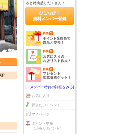
ると特典盛りだくさん！
ひごなび！
無料メンバー登録
る
AP
[→メンバー特典の詳細をみる]
お気に入り
行きたいイベント
マイページ
ポイント交換
（現在 0ポイント）