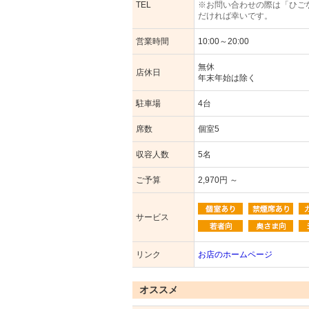
TEL
※お問い合わせの際は「ひご
だければ幸いです。
営業時間
10:00～20:00
無休
店休日
年末年始は除く
駐車場
4台
席数
個室5
収容人数
5名
ご予算
2,970円 ～
サービス
リンク
お店のホームページ
オススメ