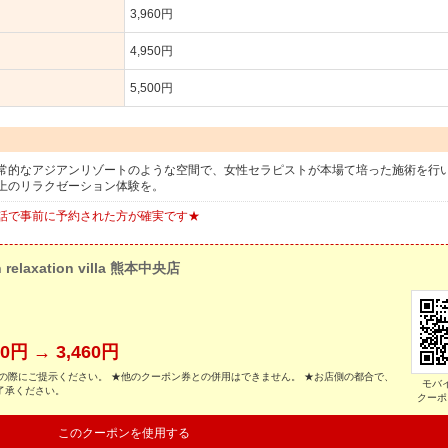
3,960円
4,950円
5,500円
常的なアジアンリゾートのような空間で、女性セラピストが本場て培った施術を行
上のリラクゼーション体験を。
話で事前に予約された方が確実です★
n relaxation villa 熊本中央店
円 → 3,460円
の際にご提示ください。 ★他のクーポン券との併用はできません。 ★お店側の都合で、
モバ
了承ください。
クーポ
このクーポンを使用する