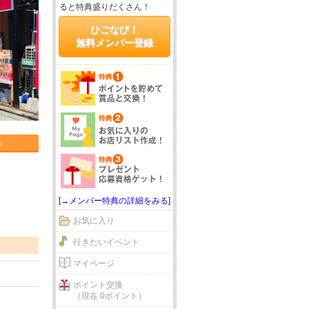
ると特典盛りだくさん！
ひごなび！
無料メンバー登録
る
[→メンバー特典の詳細をみる]
お気に入り
行きたいイベント
マイページ
ポイント交換
（現在 0ポイント）