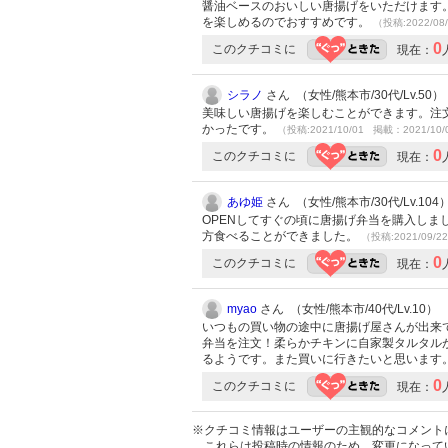
醤油ベースのおいしい唐揚げをいただけます
を楽しめるのでおすすめです。
（投稿:2022/08
0
このクチコミに
現在：
シラノ
さん （女性/熊本市/30代/Lv.50）
美味しい唐揚げを楽しむことができます。注
かったです。
（投稿:2021/10/01 掲載：2021/10/
0
このクチコミに
現在：
あゆ姫
さん （女性/熊本市/30代/Lv.104
OPENしてすぐの頃に唐揚げ弁当を購入し
方食べることができました。
（投稿:2021/09/2
0
このクチコミに
現在：
myao
さん （女性/熊本市/40代/Lv.10）
いつもの買い物の途中に唐揚げ屋さんが出来
弁当を注文！柔らかチキンに自家製タルタル
るようです。また買いに行きたいと思います
0
このクチコミに
現在：
※クチコミ情報はユーザーの主観的なコメント
これらは投稿時の情報のため、変更になって