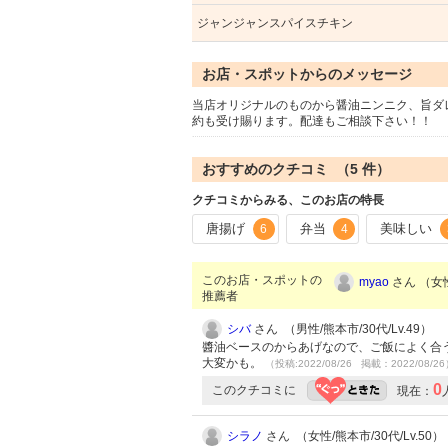
ジャンジャンスパイスチキン
お店・スポットからのメッセージ
当店オリジナルのものから醤油ニンニク、旨ダ
約も受け賜ります。配達もご相談下さい！！
おすすめのクチコミ （
5
件）
クチコミからみる、このお店の特長
唐揚げ
弁当
美味しい
6
4
このお店・スポットの
myao
さん （女性
推薦者
シバ
さん （男性/熊本市/30代/Lv.49）
醬油ベースのからあげなので、ご飯によく合
大変かも。
（投稿:2022/08/26 掲載：2022/08/2
0
このクチコミに
現在：
シラノ
さん （女性/熊本市/30代/Lv.50）