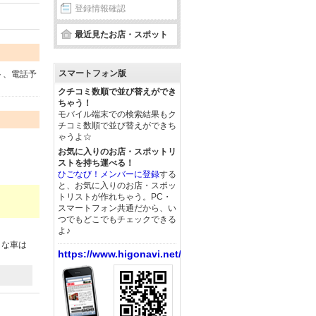
登録情報確認
最近見たお店・スポット
スマートフォン版
ト、電話予
クチコミ数順で並び替えができ
ちゃう！
モバイル端末での検索結果もク
チコミ数順で並び替えができち
ゃうよ☆
お気に入りのお店・スポットリ
ストを持ち運べる！
ひごなび！メンバーに登録
する
と、お気に入りのお店・スポッ
トリストが作れちゃう。PC・
スマートフォン共通だから、い
つでもどこでもチェックできる
よ♪
きな車は
https://www.higonavi.net/