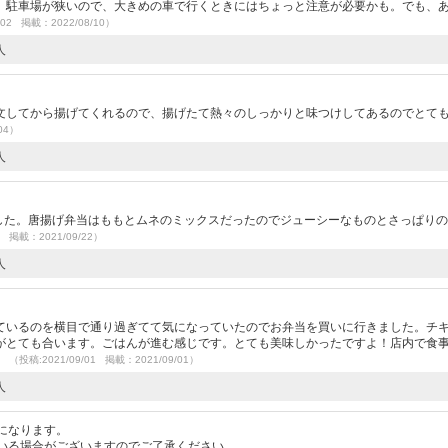
。駐車場が狭いので、大きめの車で行くときにはちょっと注意が必要かも。でも、
/02 掲載：2022/08/10）
人
文してから揚げてくれるので、揚げたて熱々のしっかりと味つけしてあるのでとて
04）
人
）
ました。唐揚げ弁当はももとムネのミックスだったのでジューシーなものとさっぱり
2 掲載：2021/09/22）
人
ているのを横目で通り過ぎてて気になっていたのでお弁当を買いに行きました。チ
がとても合います。ごはんが進む感じです。とても美味しかったですよ！店内で食
。
（投稿:2021/09/01 掲載：2021/09/01）
人
になります。
いる場合がございますのでご了承ください。