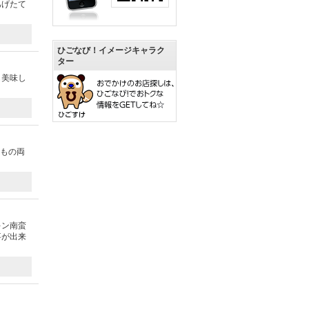
あげたて
ひごなび！イメージキャラク
ター
も美味し
のもの両
キン南蛮
事が出来