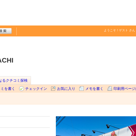
ようこそ！
ゲスト
さん
CHI
なるクチコミ探検
コミを書く
チェックイン
お気に入り
メモを書く
印刷用ページ