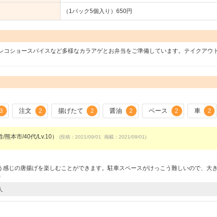
（1パック5個入り）650円
レコショースパイスなど多様なカラアゲとお弁当をご準備しています。テイクアウ
注文
揚げたて
醤油
ベース
車
3
2
2
2
2
2
/熊本市/40代/Lv.10）
(投稿：2021/09/01 掲載：2021/09/01)
う感じの唐揚げを楽しむことができます。駐車スペースがけっこう難しいので、大
6）
人