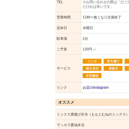
TEL
※お問い合わせの際は「ひご
だければ幸いです。
営業時間
11時〜無くなり次第終了
店休日
水曜日
駐車場
2台
ご予算
130円 ～
サービス
リンク
お店のInstagram
オススメ
ミックス唐揚げ弁当（ももとむねのミックス
でっカラ醤油弁当