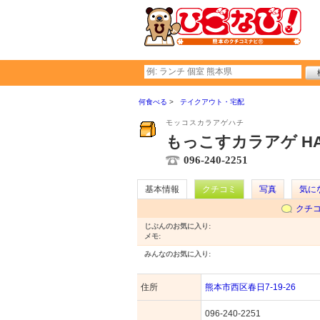
何食べる
テイクアウト・宅配
モッコスカラアゲハチ
もっこすカラアゲ HA
096-240-2251
基本情報
クチコミ
写真
気に
クチ
じぶんのお気に入り:
メモ:
みんなのお気に入り:
住所
熊本市西区春日7-19-26
096-240-2251