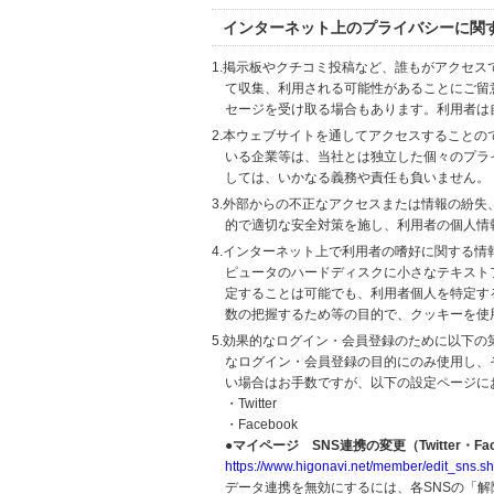
インターネット上のプライバシーに関
1.掲示板やクチコミ投稿など、誰もがアクセ
て収集、利用される可能性があることにご留
セージを受け取る場合もあります。利用者は
2.本ウェブサイトを通してアクセスすること
いる企業等は、当社とは独立した個々のプラ
しては、いかなる義務や責任も負いません。
3.外部からの不正なアクセスまたは情報の紛失、破壊
的で適切な安全対策を施し、利用者の個人情
4.インターネット上で利用者の嗜好に関する情報
ピュータのハードディスクに小さなテキスト
定することは可能でも、利用者個人を特定す
数の把握するため等の目的で、クッキーを使
5.効果的なログイン・会員登録のために以下
なログイン・会員登録の目的にのみ使用し、
い場合はお手数ですが、以下の設定ページに
・Twitter
・Facebook
●マイページ SNS連携の変更（Twitter・Fac
https://www.higonavi.net/member/edit_sns.sh
データ連携を無効にするには、各SNSの「