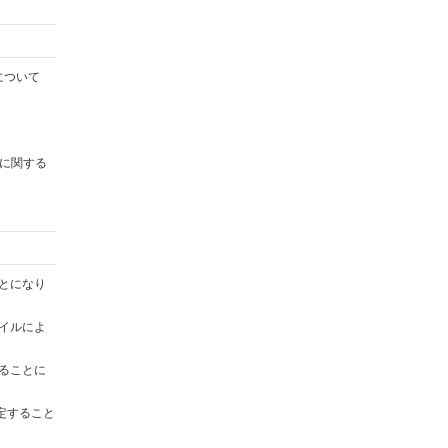
について
に関する
ことになり
ァイルによ
することに
定すること