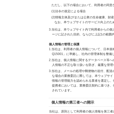
ただし、以下の場合において、利用者の同意
(1)法令の規定による場合
(2)情報主体及び/または公衆の生命健康、
なお、本ウェブサイトのサービス向上のた
3.当社は、本ウェブサイト内で利用者からの
ージに記された目的、ならびに上記1の範囲
個人情報の管理と保護
1.当社は、利用者の個人情報について、日本規
Q15001」に準拠し、社内の管理体制を整
2.当社は、個人情報に関するデータベース等
人情報の不正な取り扱いを防ぎ、厳重な管理
3.当社は、メールの処理や郵便物の送付、配
な場合の業務委託に際しては、本ウェブサイ
情報の管理能力を認められる業者を選定し、
提携者においては、業務委託契約に基づき、
されています。
個人情報の第三者への開示
当社は、原則として利用者の個人情報を第三者