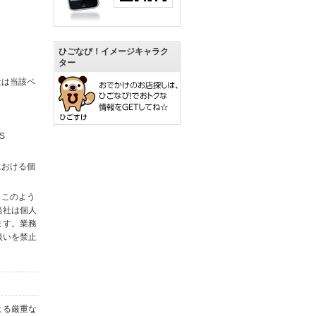
ひごなび！イメージキャラク
ター
社は当該ペ
S
における個
。このよう
当社は個人
ます。業務
扱いを禁止
よる厳重な