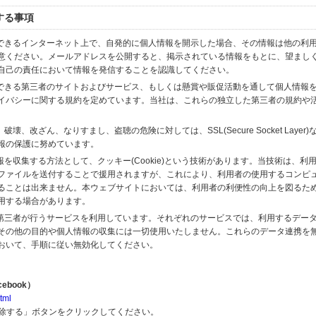
する事項
スできるインターネット上で、自発的に個人情報を開示した場合、その情報は他の利
意ください。メールアドレスを公開すると、掲示されている情報をもとに、望まし
自己の責任において情報を発信することを認識してください。
のできる第三者のサイトおよびサービス、もしくは懸賞や販促活動を通して個人情報
イバシーに関する規約を定めています。当社は、これらの独立した第三者の規約や
、改ざん、なりすまし、盗聴の危険に対しては、SSL(Secure Socket Layer
報の保護に努めています。
を収集する方法として、クッキー(Cookie)という技術があります。当技術は、利
ファイルを送付することで援用されますが、これにより、利用者の使用するコンピ
ることは出来ません。本ウェブサイトにおいては、利用者の利便性の向上を図るた
用する場合があります。
の第三者が行うサービスを利用しています。それぞれのサービスでは、利用するデー
その他の目的や個人情報の収集には一切使用いたしません。これらのデータ連携を
おいて、手順に従い無効化してください。
ebook）
tml
解除する」ボタンをクリックしてください。