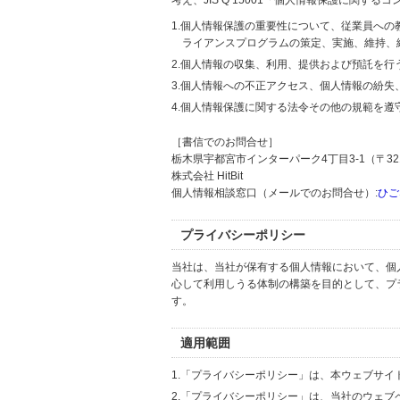
考え、JIS Q 15001「個人情報保護に関
1.個人情報保護の重要性について、従業員へ
ライアンスプログラムの策定、実施、維持、
2.個人情報の収集、利用、提供および預託を
3.個人情報への不正アクセス、個人情報の紛
4.個人情報保護に関する法令その他の規範を遵
［書信でのお問合せ］
栃木県宇都宮市インターパーク4丁目3-1（〒321
株式会社 HitBit
個人情報相談窓口（メールでのお問合せ）:
ひご
プライバシーポリシー
当社は、当社が保有する個人情報において、個
心して利用しうる体制の構築を目的として、プ
す。
適用範囲
1.「プライバシーポリシー」は、本ウェブサ
2.「プライバシーポリシー」は、当社のウェ