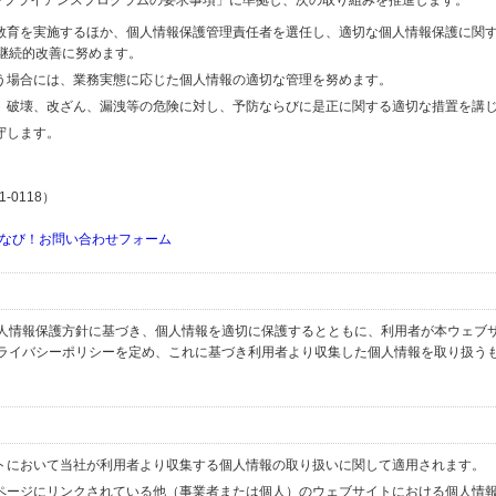
するコンプライアンスプログラムの要求事項」に準拠し、次の取り組みを推進します。
の教育を実施するほか、個人情報保護管理責任者を選任し、適切な個人情報保護に関
継続的改善に努めます。
行う場合には、業務実態に応じた個人情報の適切な管理を努めます。
失、破壊、改ざん、漏洩等の危険に対し、予防ならびに是正に関する適切な措置を講
守します。
-0118）
なび！お問い合わせフォーム
人情報保護方針に基づき、個人情報を適切に保護するとともに、利用者が本ウェブ
ライバシーポリシーを定め、これに基づき利用者より収集した個人情報を取り扱う
イトにおいて当社が利用者より収集する個人情報の取り扱いに関して適用されます。
ブページにリンクされている他（事業者または個人）のウェブサイトにおける個人情