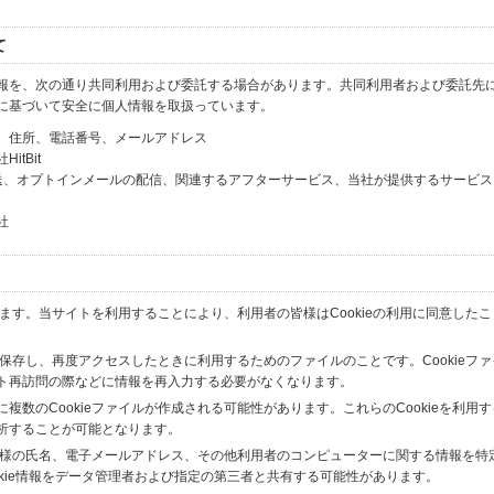
て
報を、次の通り共同利用および委託する場合があります。共同利用者および委託先
に基づいて安全に個人情報を取扱っています。
、住所、電話番号、メールアドレス
tBit
送、オプトインメールの配信、関連するアフターサービス、当社が提供するサービス
社
います。当サイトを利用することにより、利用者の皆様はCookieの利用に同意した
間保存し、再度アクセスしたときに利用するためのファイルのことです。Cookieフ
ト再訪問の際などに情報を再入力する必要がなくなります。
数のCookieファイルが作成される可能性があります。これらのCookieを利用
析することが可能となります。
の皆様の氏名、電子メールアドレス、その他利用者のコンピューターに関する情報を特
okie情報をデータ管理者および指定の第三者と共有する可能性があります。