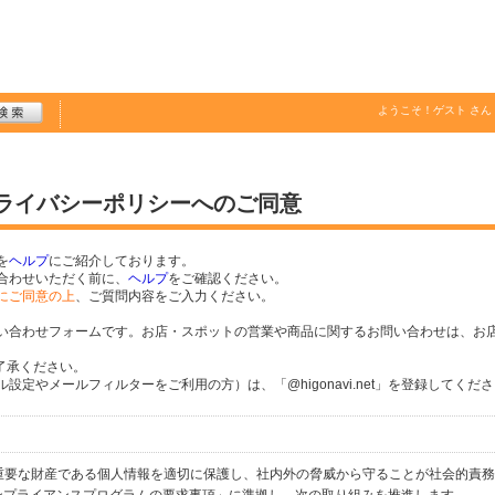
ようこそ！
ゲスト
さん
プライバシーポリシーへのご同意
を
ヘルプ
にご紹介しております。
合わせいただく前に、
ヘルプ
をご確認ください。
にご同意の上
、ご質問内容をご入力ください。
い合わせフォームです。お店・スポットの営業や商品に関するお問い合わせは、お
了承ください。
定やメールフィルターをご利用の方）は、「@higonavi.net」を登録してくだ
個人の重要な財産である個人情報を適切に保護し、社内外の脅威から守ることが社会的責