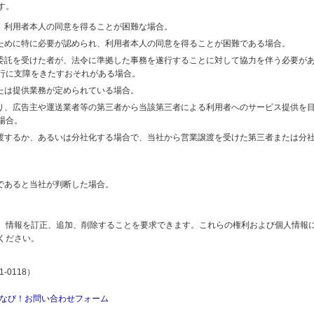
す。
り、利用者本人の同意を得ることが困難な場合。
のために特に必要が認められ、利用者本人の同意を得ることが困難である場合。
の委託を受けた者が、法令に準拠した事務を遂行することに対して協力を伴う必要が
行に支障をきたすおそれがある場合。
または提供業務が定められている場合。
より、広告主や運送業者等の第三者から当該第三者による利用者へのサービス提供を
場合。
譲渡するか、あるいは分社化する場合で、当社から営業譲渡を受けた第三者または分
であると当社が判断した場合。
、情報を訂正、追加、削除することを要求できます。これらの権利および個人情報
ください。
-0118）
なび！お問い合わせフォーム