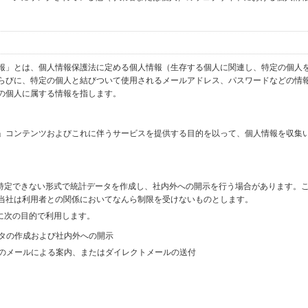
報」とは、個人情報保護法に定める個人情報（生存する個人に関連し、特定の個人
らびに、特定の個人と結びついて使用されるメールアドレス、パスワードなどの情
の個人に属する情報を指します。
」コンテンツおよびこれに伴うサービスを提供する目的を以って、個人情報を収集
を特定できない形式で統計データを作成し、社内外への開示を行う場合があります。
当社は利用者との関係においてなんら制限を受けないものとします。
に次の目的で利用します。
ータの作成および社内外への開示
等のメールによる案内、またはダイレクトメールの送付