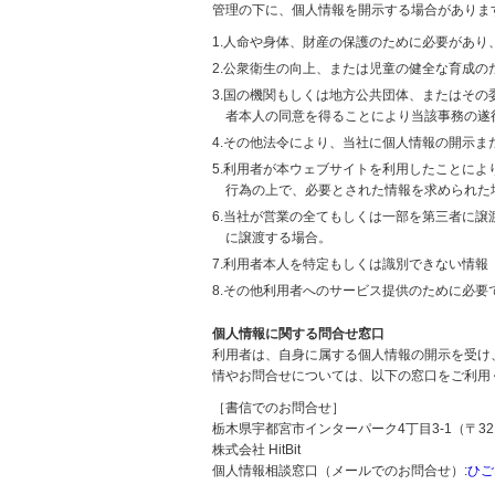
管理の下に、個人情報を開示する場合がありま
1.人命や身体、財産の保護のために必要があ
2.公衆衛生の向上、または児童の健全な育成
3.国の機関もしくは地方公共団体、またはそ
者本人の同意を得ることにより当該事務の遂
4.その他法令により、当社に個人情報の開示
5.利用者が本ウェブサイトを利用したことに
行為の上で、必要とされた情報を求められた
6.当社が営業の全てもしくは一部を第三者に
に譲渡する場合。
7.利用者本人を特定もしくは識別できない情報
8.その他利用者へのサービス提供のために必要
個人情報に関する問合せ窓口
利用者は、自身に属する個人情報の開示を受け
情やお問合せについては、以下の窓口をご利用
［書信でのお問合せ］
栃木県宇都宮市インターパーク4丁目3-1（〒321
株式会社 HitBit
個人情報相談窓口（メールでのお問合せ）:
ひご