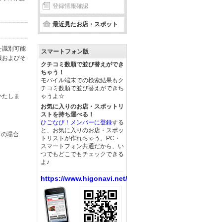
登録情報確認
最近見たお店・スポット
を識別可能
スマートフォン版
報およびそ
クチコミ数順で並び替えができ
ちゃう！
モバイル端末での検索結果もク
チコミ数順で並び替えができち
いたしま
ゃうよ☆
お気に入りのお店・スポットリ
ストを持ち運べる！
ひごなび！メンバーに登録
する
と、お気に入りのお店・スポッ
この場合
トリストが作れちゃう。PC・
スマートフォン共通だから、い
つでもどこでもチェックできる
よ♪
https://www.higonavi.net/