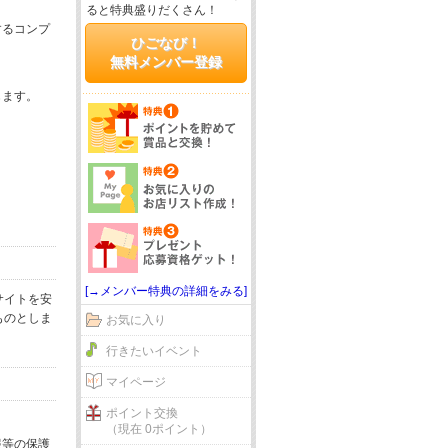
ると特典盛りだくさん！
するコンプ
ひごなび！
無料メンバー登録
じます。
[→メンバー特典の詳細をみる]
サイトを安
ものとしま
お気に入り
行きたいイベント
マイページ
ポイント交換
（現在 0ポイント）
報等の保護