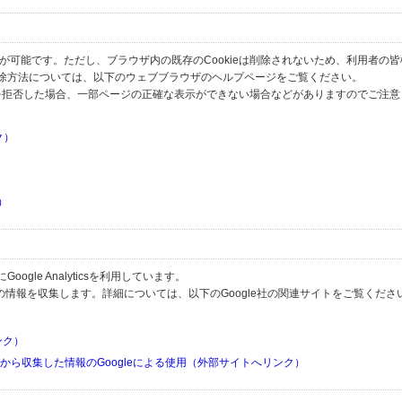
とが可能です。ただし、ブラウザ内の既存のCookieは削除されないため、利用者の
除方法については、以下のウェブブラウザのヘルプページをご覧ください。
の受信を拒否した場合、一部ページの正確な表示ができない場合などがありますのでご注
ク）
）
）
）
gle Analyticsを利用しています。
用して利用者の情報を収集します。詳細については、以下のGoogle社の関連サイトをご覧くださ
リンク）
リから収集した情報のGoogleによる使用（外部サイトへリンク）