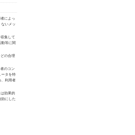
用者によっ
くないメッ
を収集して
活動等に関
)などの合理
用者のコン
ュータを特
め、利用者
タは効果的
無効にした