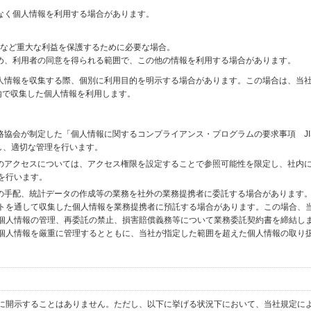
なく個人情報を利用する場合があります。
財産など重大な利益を保護するために必要な場合。
め、利用者の同意を得られる範囲で、この他の情報を利用する場合があります。
個人情報を収集する際、個別に利用目的を明示する場合があります。この場合は、当
内で収集した個人情報を利用します。
格協会が制定した「個人情報に関するコンプライアンス・プログラムの要求事項 JI
備し、適切な管理を行います。
へのアクセスについては、アクセス権限を設定することで参照可能性を限定し、社内
を行います。
送の手配、統計データの作成等の業務を社外の業務提携者に委託する場合があります
トを通して収集した個人情報を業務提携者に預託する場合があります。この場合、
個人情報の管理、再委託の禁止、損害賠償義務等について業務委託契約書を締結し
個人情報を厳重に管理するとともに、当社が指定した範囲を超えた個人情報の取り
に開示することはありません。ただし、以下に挙げる状況下において、当社規定に