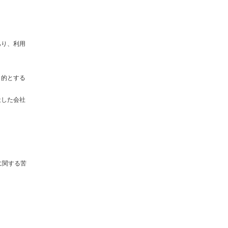
あり、利用
目的とする
社した会社
に関する苦