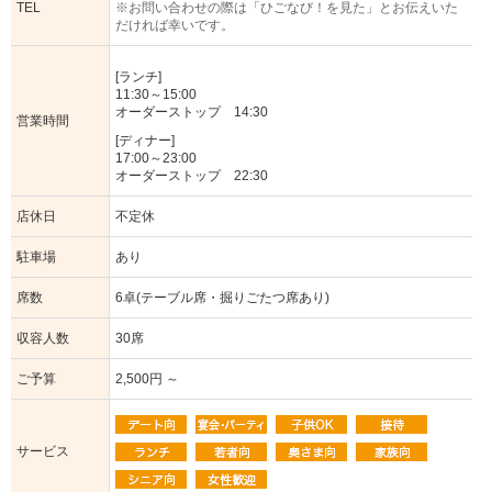
TEL
※お問い合わせの際は「ひごなび！を見た」とお伝えいた
だければ幸いです。
[ランチ]
11:30～15:00
オーダーストップ 14:30
営業時間
[ディナー]
17:00～23:00
オーダーストップ 22:30
店休日
不定休
駐車場
あり
席数
6卓(テーブル席・掘りごたつ席あり)
収容人数
30席
ご予算
2,500円 ～
サービス