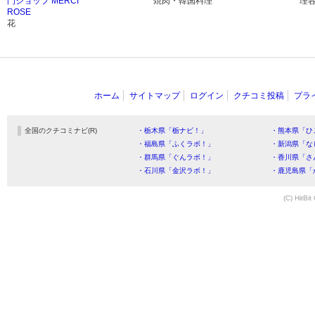
門ショップ MERCI
焼肉・韓国料理
理
ROSE
花
ホーム
サイトマップ
ログイン
クチコミ投稿
プラ
全国のクチコミナビ(R)
・栃木県「栃ナビ！」
・熊本県「ひ
・福島県「ふくラボ！」
・新潟県「な
・群馬県「ぐんラボ！」
・香川県「さ
・石川県「金沢ラボ！」
・鹿児島県「
(C) HitBit