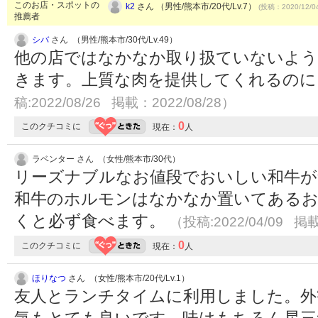
このお店・スポットの
k2
さん （男性/熊本市/20代/Lv.7）
(投稿：2020/12/0
推薦者
シバ
さん （男性/熊本市/30代/Lv.49）
他の店ではなかなか取り扱ていないよう
きます。上質な肉を提供してくれるのに
稿:2022/08/26 掲載：2022/08/28）
0
このクチコミに
現在：
人
ラベンター さん （女性/熊本市/30代）
リーズナブルなお値段でおいしい和牛が
和牛のホルモンはなかなか置いてある
くと必ず食べます。
（投稿:2022/04/09 掲載
0
このクチコミに
現在：
人
ほりなつ
さん （女性/熊本市/20代/Lv.1）
友人とランチタイムに利用しました。外
気もとても良いです。味はもちろん星三