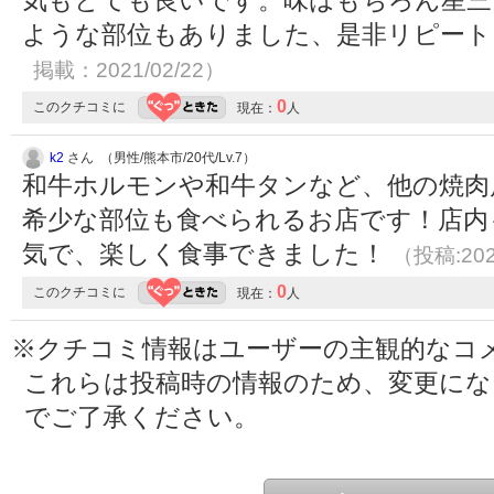
ような部位もありました、是非リピー
掲載：2021/02/22）
0
このクチコミに
現在：
人
k2
さん （男性/熊本市/20代/Lv.7）
和牛ホルモンや和牛タンなど、他の焼肉
希少な部位も食べられるお店です！店内
気で、楽しく食事できました！
（投稿:202
0
このクチコミに
現在：
人
※クチコミ情報はユーザーの主観的なコ
これらは投稿時の情報のため、変更に
でご了承ください。