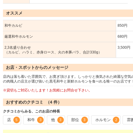
オススメ
和牛カルビ
850円
厳選和牛ホルモン
680円
2,3名盛り合わせ
3,500円
（カルビ、ハラミ、赤身ロース、火の本豚バラ、合計330g）
お店・スポットからのメッセージ
店内は落ち着いた雰囲気で、お寛ぎ頂けます。しっかりと換気された綺麗な空気
の肉職人の店主が選び抜いた黒毛和牛と新鮮ホルモンを食べれる唯一のお店です
※貸切もご対応いたします！お気軽にお問合せ下さい。
おすすめのクチコミ （
4
件）
クチコミからみる、このお店の特長
店
和牛
他
部位
ホルモン
雰
5
3
3
3
2