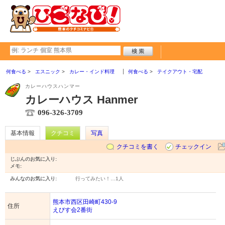
何食べる
エスニック
カレー・インド料理
何食べる
テイクアウト・宅配
カレーハウスハンマー
カレーハウス Hanmer
096-326-3709
基本情報
クチコミ
写真
クチコミを書く
チェックイン
じぶんのお気に入り:
メモ:
みんなのお気に入り:
行ってみたい！…
1人
熊本市西区田崎町430-9
住所
えびす会2番街