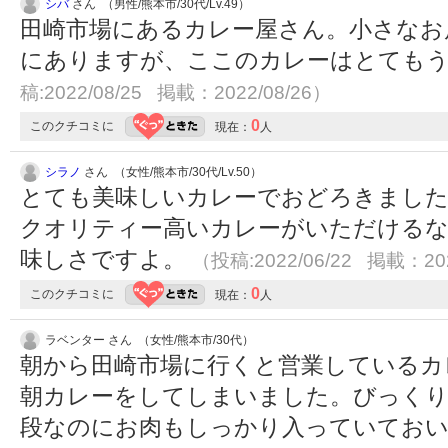
シバ
さん （男性/熊本市/30代/Lv.49）
田崎市場にあるカレー屋さん。小さなお
にありますが、ここのカレーはとても
稿:2022/08/25 掲載：2022/08/26）
0
このクチコミに
現在：
人
シラノ
さん （女性/熊本市/30代/Lv.50）
とても美味しいカレーでおどろきまし
クオリティー高いカレーがいただける
味しさですよ。
（投稿:2022/06/22 掲載：202
0
このクチコミに
現在：
人
ラベンター さん （女性/熊本市/30代）
朝から田崎市場に行くと営業しているカ
朝カレーをしてしまいました。びっく
段なのにお肉もしっかり入っていてお