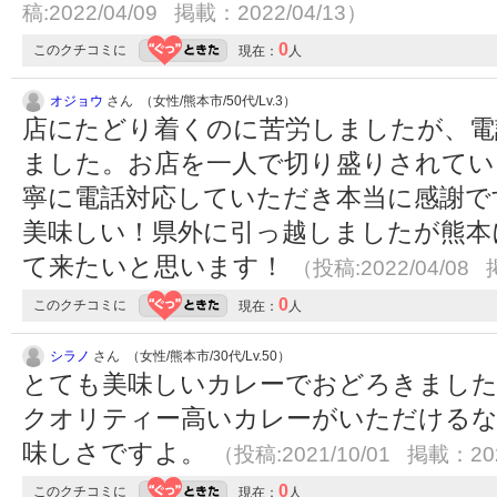
稿:2022/04/09 掲載：2022/04/13）
0
このクチコミに
現在：
人
オジョウ
さん （女性/熊本市/50代/Lv.3）
店にたどり着くのに苦労しましたが、電
ました。お店を一人で切り盛りされてい
寧に電話対応していただき本当に感謝で
美味しい！県外に引っ越しましたが熊本
て来たいと思います！
（投稿:2022/04/08 
0
このクチコミに
現在：
人
シラノ
さん （女性/熊本市/30代/Lv.50）
とても美味しいカレーでおどろきまし
クオリティー高いカレーがいただける
味しさですよ。
（投稿:2021/10/01 掲載：202
0
このクチコミに
現在：
人