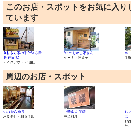
このお店・スポットをお気に入り
ています
今村さん家の手仕込み唐
Meのおかし家さん
Mar
揚(春日店)
ケーキ・洋菓子
生
テイクアウト・宅配
周辺のお店・スポット
旬の魚処 魚良
中華食堂 栄耀
ち
お食事処・和食全般
中華料理
広
お
た