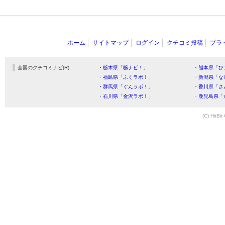
ホーム
サイトマップ
ログイン
クチコミ投稿
プラ
全国のクチコミナビ(R)
・栃木県「栃ナビ！」
・熊本県「ひ
・福島県「ふくラボ！」
・新潟県「な
・群馬県「ぐんラボ！」
・香川県「さ
・石川県「金沢ラボ！」
・鹿児島県「
(C) HitBit