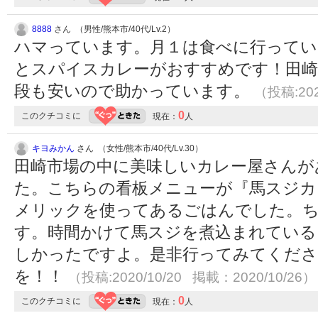
8888
さん （男性/熊本市/40代/Lv.2）
ハマっています。月１は食べに行ってい
とスパイスカレーがおすすめです！田崎
段も安いので助かっています。
（投稿:202
0
このクチコミに
現在：
人
キヨみかん
さん （女性/熊本市/40代/Lv.30）
田崎市場の中に美味しいカレー屋さんが
た。こちらの看板メニューが『馬スジカ
メリックを使ってあるごはんでした。
す。時間かけて馬スジを煮込まれている
しかったですよ。是非行ってみてくださ
を！！
（投稿:2020/10/20 掲載：2020/10/26）
0
このクチコミに
現在：
人