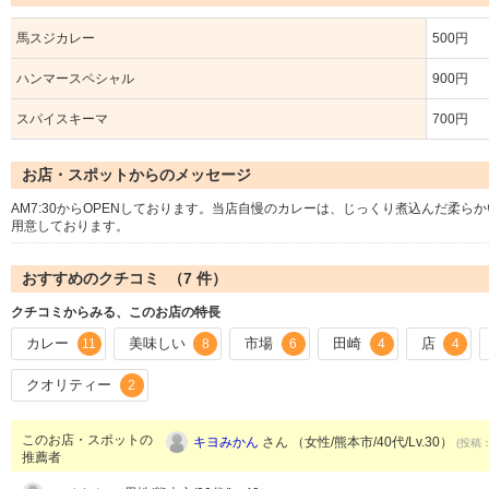
馬スジカレー
500円
ハンマースペシャル
900円
スパイスキーマ
700円
お店・スポットからのメッセージ
AM7:30からOPENしております。当店自慢のカレーは、じっくり煮込んだ柔
用意しております。
おすすめのクチコミ （
7
件）
クチコミからみる、このお店の特長
カレー
美味しい
市場
田崎
店
11
8
6
4
4
クオリティー
2
このお店・スポットの
キヨみかん
さん （女性/熊本市/40代/Lv.30）
(投稿：
推薦者