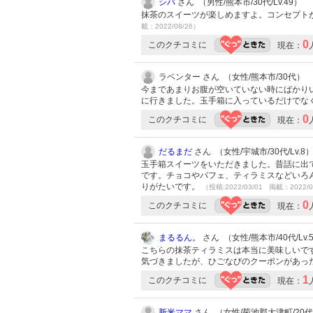
シバ
さん （男性/熊本市/30代/Lv.49）
抹茶のスイーツが楽しめますよ。コンセプト
載：2022/08/26）
0
このクチコミに
現在：
ラベンター さん （女性/熊本市/30代）
今まであまりお腹が空いていない時にばかり
に行きました。玉手箱に入っているだけでな
0
このクチコミに
現在：
だるまだ
さん （女性/宇城市/30代/Lv.8
玉手箱スイーツをいただきました。昔話に出
です。チョコやパフェ、ティラミスなどいろ
りがたいです。
（投稿:2022/03/01 掲載：2022/0
0
このクチコミに
現在：
まるるん。
さん （女性/熊本市/40代/Lv.
こちらの抹茶ティラミスは本当に美味しいで
気づきましたが、ひごなびのクーポンがあっ
1
このクチコミに
現在：
新米ママ
さん （女性/菊池郡大津町/20代/L