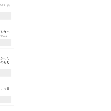
8/25 掲
箱を食べ
04/13）
ろかった
るのもあ
す。今日