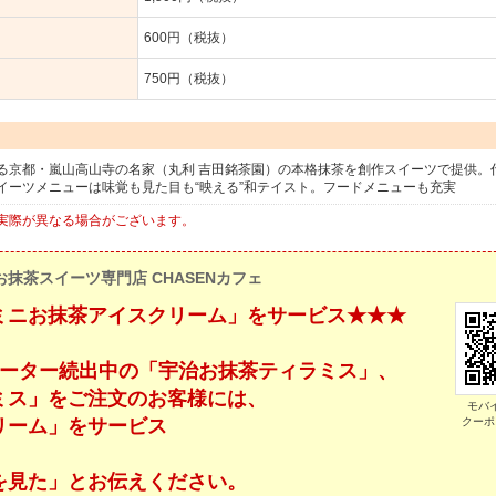
600円（税抜）
750円（税抜）
る京都・嵐山高山寺の名家（丸利 吉田銘茶園）の本格抹茶を創作スイーツで提供。
イーツメニューは味覚も見た目も“映える”和テイスト。フードメニューも充実
実際が異なる場合がございます。
お抹茶スイーツ専門店 CHASENカフェ
ミニお抹茶アイスクリーム」をサービス★★★
ピーター続出中の「宇治お抹茶ティラミス」、
ミス」をご注文のお客様には、
モバ
リーム」をサービス
クーポ
を見た」とお伝えください。