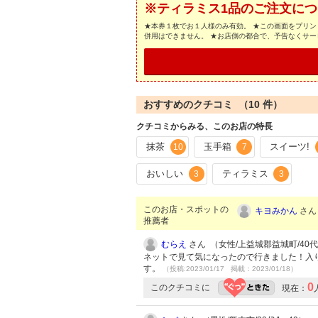
※ティラミス1品のご注文につ
★本券１枚でお１人様のみ有効。 ★この画面をプリン
併用はできません。 ★お店側の都合で、予告なくサ
おすすめのクチコミ （
10
件）
クチコミからみる、このお店の特長
抹茶
玉手箱
スイーツ!
10
7
おいしい
ティラミス
3
3
このお店・スポットの
キヨみかん
さん 
推薦者
むらえ
さん （女性/上益城郡益城町/40代/L
ネットで見て気になったので行きました！入
す。
（投稿:2023/01/17 掲載：2023/01/18）
0
このクチコミに
現在：