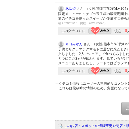
あゆ姫
さん （女性/熊本市/30代/Lv.104
限定メニューのイチゴの玉手箱の販売期間中
類のイチゴを使ったスイーツが少量ずつ盛ら
稿:2020/05/18 掲載：2020/05/20）
0
このクチコミに
現在：
キヨみかん
さん （女性/熊本市/40代/Lv.
子供とサクラマチクマモトに遊びに来たとき
文しました。2人でシェアして食べてみまし
とつにこだわりが伝わります。見ているだけ
メニューありましたし、フードではピッツァ
0
このクチコミに
現在：
※クチコミ情報はユーザーの主観的なコメント
これらは投稿時の情報のため、変更になって
このお店・スポットの情報変更や閉店・