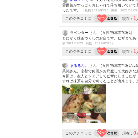
雰囲気がすっごくおしゃれで落ち着いていて
ったです。
（投稿:2021/03/30 掲載：2021/04/0
1
このクチコミに
現在：
ラベンター さん （女性/熊本市/30代）
とにかく抹茶づくしのお店です。ピザまであ
稿:2021/02/23 掲載：2021/02/24）
1
このクチコミに
現在：
まるるん。
さん （女性/熊本市/40代/Lv.
茶筅さん。京都で何回かお邪魔して大好きな
今回は、友人とシェアしてピザにしましたが
すれば抹茶を自分で点てることが出来ます。
0
このクチコミに
現在：