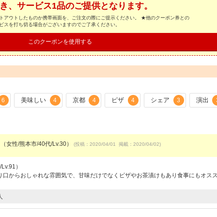
き、サービス1品のご提供となります。
トアウトしたものか携帯画面を、ご注文の際にご提示ください。 ★他のクーポン券との
ービスを打ち切る場合がございますのでご了承ください。
このクーポンを使用する
美味しい
京都
ピザ
シェア
演出
6
4
4
4
3
（女性/熊本市/40代/Lv.30）
(投稿：2020/04/01 掲載：2020/04/02)
v.91）
り口からおしゃれな雰囲気で、甘味だけでなくピザやお茶漬けもあり食事にもオス
人