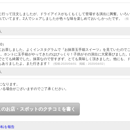
）
に行って注文しましたが、ドライアイスがもくもくして登場する演出に興奮。いろ
れていてます。2人でシェアしましたが色々な味を楽しめておいしかったです。
（投
人
30）
にお茶しました。よくインスタグラムで『お抹茶玉手箱スイーツ』を見ていたので
た。ホントに玉手箱がやってきたのはびっくり！子供がその演出に大変喜びました。
でとても綺麗でした。抹茶なので甘すぎず、とても美味しく頂きました。他にも、
もありましたよ。また行きます！
（投稿:2020/04/01 掲載：2020/04/02）
人
になります。
いる場合がございますのでご了承ください。
このお店・スポットのクチコミを書く
移転を報告