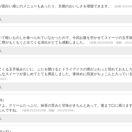
が面白い感じのメニューもあったり、京都のおいしさを堪能できます。
（投稿:2022/0
人
いて軽いものしか食べられていなかったので、今回お腹を空かせてスイーツの玉手
く煙がもくもくと出てくる演出がとても感動しました。
（投稿:2022/04/09 掲載：2022/
人
）
てくる玉手箱みたいに、ふたを開けるとドライアイスの煙がぶわっと現れておもし
んなスイーツが楽しめてとても満足しました。箸休めに田楽がちょこんと入ってい
3/02）
人
56）
すよ。クリームたっぷり。抹茶の苦みと甘味がきちんとあって、後まで口に残りま
たんですね。
（投稿:2022/02/08 掲載：2022/02/08）
人
v.31）