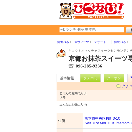
何食べる
スウィーツ
デザート
何食べる
キョウトオマッチャスイーツセンモンテン
京都お抹茶スイーツ専
096-285-9336
基本情報
クチコミ
クーポン
クチ
じぶんのお気に入り:
メモ:
みんなのお気に入り:
熊本市中央区桜町3-10
住所
SAKURA MACHI Kumamoto3