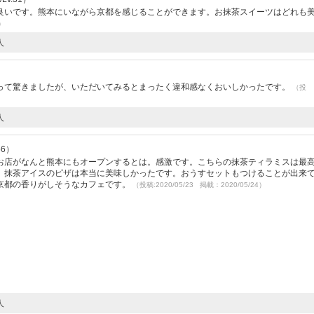
良いです。熊本にいながら京都を感じることができます。お抹茶スイーツはどれも
5）
人
って驚きましたが、いただいてみるとまったく違和感なくおいしかったです。
（投
人
56）
お店がなんと熊本にもオープンするとは。感激です。こちらの抹茶ティラミスは最
、抹茶アイスのピザは本当に美味しかったです。おうすセットもつけることが出来
京都の香りがしそうなカフェです。
（投稿:2020/05/23 掲載：2020/05/24）
人