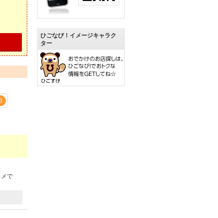
ひごなび！イメージキャラク
ター
3
スメで