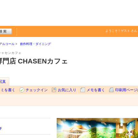
ようこそ！
ゲスト
さん
アルコール
創作料理・ダイニング
チャセンカフェ
門店 CHASENカフェ
写真
コミを書く
チェックイン
お気に入り
メモを書く
印刷用ページ
F