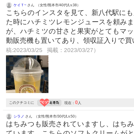
ケイＴ~
さん （女性/熊本市/40代/Lv.38）
こちらのインスタを見て、新八代駅にも
た時にハチミツレモンジュースを頼みま
が、ハチミツの甘さと果実がとてもマッ
動販売機も置いてあり、領収証入りで買
稿:2023/03/25 掲載：2023/03/27）
0
このクチコミに
現在：
人
シラノ
さん （女性/熊本市/30代/Lv.50）
はちみつも販売されていますし、はちみ
ています。こちらのソフトクリームが