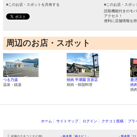
■
このお店・スポットを共有する
■
このお店・スポッ
読取機能付きのモバ
アクセス！
便利に店舗情報を持
周辺のお店・スポット
つる乃湯
焼肉 平壌園 宮原店
鹿
温泉・銭湯
焼肉・韓国料理
焼肉
焼
ホーム
サイトマップ
ログイン
クチコミ投稿
プラ
全国のクチコミナビ(R)
・栃木県「栃ナビ！」
・熊本県「ひ