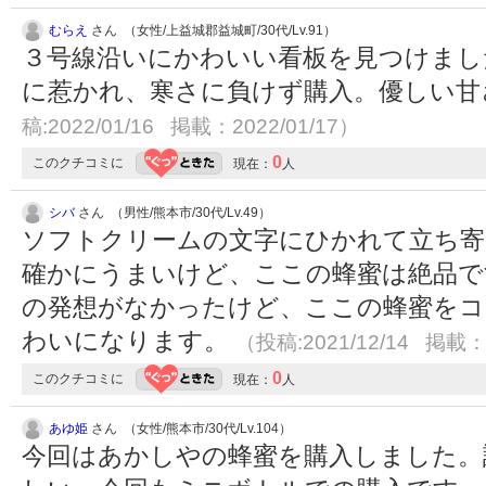
むらえ
さん （女性/上益城郡益城町/30代/Lv.91）
３号線沿いにかわいい看板を見つけまし
に惹かれ、寒さに負けず購入。優しい
稿:2022/01/16 掲載：2022/01/17）
0
このクチコミに
現在：
人
シバ
さん （男性/熊本市/30代/Lv.49）
ソフトクリームの文字にひかれて立ち寄
確かにうまいけど、ここの蜂蜜は絶品で
の発想がなかったけど、ここの蜂蜜をコ
わいになります。
（投稿:2021/12/14 掲載：2
0
このクチコミに
現在：
人
あゆ姫
さん （女性/熊本市/30代/Lv.104）
今回はあかしやの蜂蜜を購入しました。