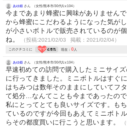
あゆ姫
さん （女性/熊本市/30代/Lv.104）
今まであまり蜂蜜に興味がありませんで
から蜂蜜にこだわるようになった気がし
が小さいボトルで販売されているのが個
ね。
（投稿:2021/02/03 掲載：2021/02/04）
0
このクチコミに
現在：
人
あゆ姫
さん （女性/熊本市/30代/Lv.104）
早速初めての訪問で購入したミニサイズ
に行ってきました。ミニボトルはすぐ
はちみつは数年そのままにしていてフ
て処分…なんてことも今まであったの
私にとってとても良いサイズです。も
ているのですが今回もあえてミニボト
らその都度買いに行こうと思います。
（