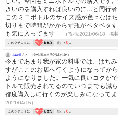
しい。今回もミニボトルでの購入です。
きいのを購入すれば良いのに…と同行者
このミニボトルのサイズ感が色々なは
切りまで時間がかからず瓶がベタベタ
も気に入ってます。
（投稿:2021/06/18 掲載
0
このクチコミに
現在：
人
あゆ姫
さん （女性/熊本市/30代/Lv.104）
今まであまり我が家の料理では、はちみ
すがここのお店へ行くようになってから
ようになりました。一気に良いコクがで
トルで販売されてるのでいつまでも減
都度購入しに行くのが楽しみになって
2021/04/15）
0
このクチコミに
現在：
人