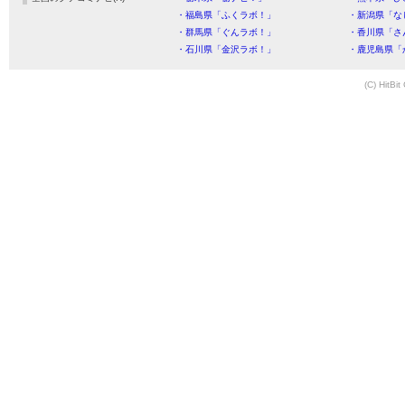
・福島県「ふくラボ！」
・新潟県「な
・群馬県「ぐんラボ！」
・香川県「さ
・石川県「金沢ラボ！」
・鹿児島県「
(C) HitBit