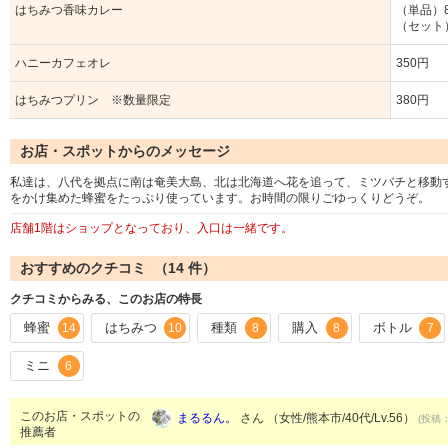
はちみつ香味カレー
（単品）8
（セット）
ハニーカフェオレ
350円
はちみつプリン ※数量限定
380円
お店・スポットからのメッセージ
私達は、八代を拠点に南は奄美大島、北は北海道へ花を追って、ミツバチと移動
をかけ集めた蜂蜜をたっぷり使っています。お時間の限りごゆっくりどうぞ。
店舗1階はショップとなっており、入口は一緒です。
おすすめのクチコミ （
14
件）
クチコミからみる、このお店の特長
蜂蜜
はちみつ
種類
購入
ボトル
14
10
8
8
7
ミニ
6
このお店・スポットの
まるるん。
さん （女性/熊本市/40代/Lv.56）
(投稿：
推薦者