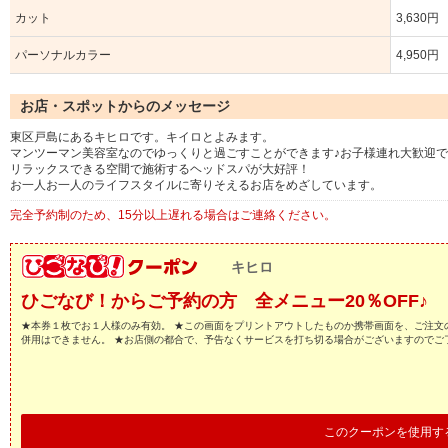
カット
3,630円
パーソナルカラー
4,950円
お店・スポットからのメッセージ
東区戸島にあるキヒロです。キイロとよみます。
マンツーマン美容室なのでゆっくりと過ごすことができます♪お子様連れ大歓迎
リラックスできる空間で施術するヘッドスパが大好評！
お一人お一人のライフスタイルに寄りそえるお店をめざしています。
完全予約制のため、15分以上遅れる場合はご連絡ください。
キヒロ
ひごなび！からご予約の方 全メニュー20％OFF♪
★本券１枚でお１人様のみ有効。 ★この画面をプリントアウトしたものか携帯画面を、ご注文
併用はできません。 ★お店側の都合で、予告なくサービスを打ち切る場合がございますのでご
このクーポンを使用す