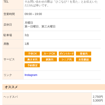
TEL
※お問い合わせの際は「ひごなび！を見た」とお伝えいた
だければ幸いです。
営業時間
09:00～19:00
月曜日
店休日
第一日曜日、第三火曜日
駐車場
3台
席数
1席
サービス
リンク
Instagram
オススメ
ヘッドスパ
2,750円
3,300円