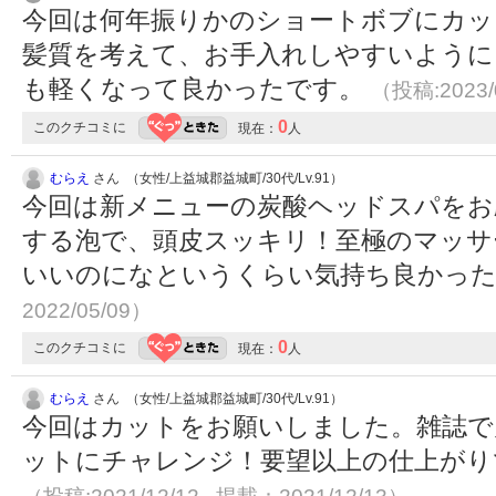
今回は何年振りかのショートボブにカッ
髪質を考えて、お手入れしやすいように
も軽くなって良かったです。
（投稿:2023/
0
このクチコミに
現在：
人
むらえ
さん （女性/上益城郡益城町/30代/Lv.91）
今回は新メニューの炭酸ヘッドスパをお
する泡で、頭皮スッキリ！至極のマッサ
いいのになというくらい気持ち良かっ
2022/05/09）
0
このクチコミに
現在：
人
むらえ
さん （女性/上益城郡益城町/30代/Lv.91）
今回はカットをお願いしました。雑誌で
ットにチャレンジ！要望以上の仕上がり