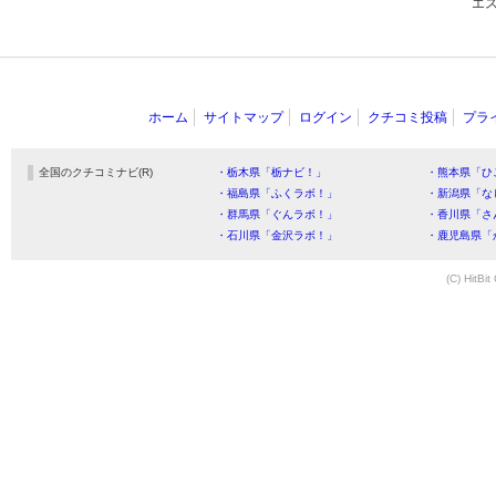
エ
ホーム
サイトマップ
ログイン
クチコミ投稿
プラ
全国のクチコミナビ(R)
・栃木県「栃ナビ！」
・熊本県「ひ
・福島県「ふくラボ！」
・新潟県「な
・群馬県「ぐんラボ！」
・香川県「さ
・石川県「金沢ラボ！」
・鹿児島県「
(C) HitBit