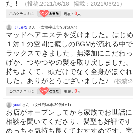
た！
（投稿:2021/06/18 掲載：2021/06/21）
0
このクチコミに
現在：
人
よしみな
さん （女性/宇土市/20代/Lv.4）
マッドヘアエステを受けました。はじ
１対１の空間に癒しのBGMが流れる中
ラックスできました。無添加にこだわ
げか、つやつやの髪を取り戻しました
持ちよくて、頭だけでなく全身がほぐれ
した。ありがとうございました♪
（投稿:20
0
このクチコミに
現在：
人
youri
さん （女性/熊本市/30代/Lv.1）
お店がオープンしてから家族でお世話に
相談を聞いてくださり、髪型も好評です
めっちゃ気持ち良くておすすめです。完