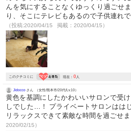
んを気にすることなくゆっくり過ごせ
り、そこにテレビもあるので子供連れで
（投稿:2020/04/15 掲載：2020/04/15）
0
このクチコミに
現在：
人
Jidocco
さん （女性/熊本市/20代/Lv.10）
黄色を基調にしたかわいいサロンで受け
しでした…！ プライベートサロンはは
リラックスできて素敵な時間を過ごせ
2020/02/15）