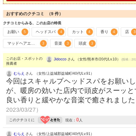
おすすめのクチコミ （
9
件）
クチコミからみる、このお店の特長
お願い
ヘッドスパ
カット
香り
店
5
4
4
4
3
マッドヘアエステ
音楽
頭皮
3
3
3
このお店・スポットの
Jidocco
さん （女性/熊本市/20代/Lv.10）
(投稿：202
推薦者
むらえ
さん （女性/上益城郡益城町/40代/Lv.91）
今回はスキャルプヘッドスパをお願い
が、暖房の効いた店内で頭皮がスーッと
良い香りと緩やかな音楽で癒されまし
2023/03/27）
0
このクチコミに
現在：
人
むらえ
さん （女性/上益城郡益城町/40代/Lv.91）