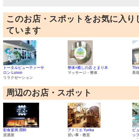
このお店・スポットをお気に入り
ています
トータルビューティーサ
整体×癒しの店 とまり木
Thre
ロン Lunon
マッサージ・整体
美
リラクゼーション
周辺のお店・スポット
彩食宴満 潤和
アトリエ Yurika
ビ
居酒屋
習い事・教室
ッ