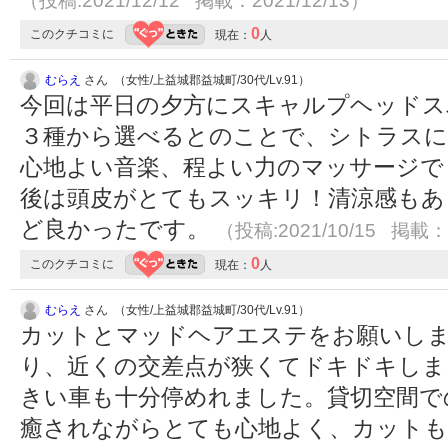
（投稿:2021/12/12 掲載：2021/12/13）
0
このクチコミに
現在：
人
むらえ
さん （女性/上益城郡益城町/30代/Lv.91）
今回は平日の夕方にスキャルプヘッドス
３種から選べるとのことで、シトラスに
心地よい音楽、程よい力のマッサージで
後は頭皮がとてもスッキリ！清涼感もあ
ど良かったです。
（投稿:2021/10/15 掲載：2
0
このクチコミに
現在：
人
むらえ
さん （女性/上益城郡益城町/30代/Lv.91）
カットとマッドヘアエステをお願いしま
り、近くの交差点が狭くてドキドキしま
きい車も十分停めれました。貸切空間で
癒されながらとても心地よく、カットも