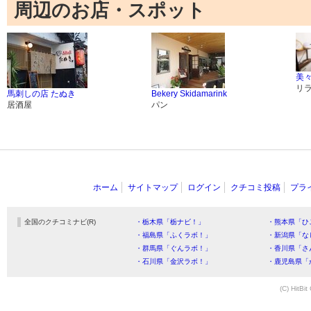
周辺のお店・スポット
美々
リ
馬刺しの店 たぬき
Bekery Skidamarink
居酒屋
パン
ホーム
サイトマップ
ログイン
クチコミ投稿
プラ
全国のクチコミナビ(R)
・栃木県「栃ナビ！」
・熊本県「ひ
・福島県「ふくラボ！」
・新潟県「な
・群馬県「ぐんラボ！」
・香川県「さ
・石川県「金沢ラボ！」
・鹿児島県「
(C) HitBit