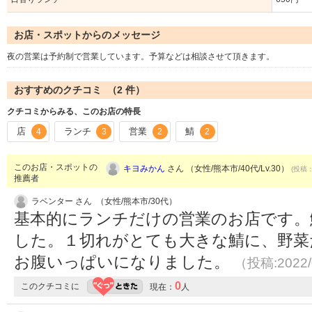
お店・スポットからのメッセージ
夜の営業は予約制で営業しています。予算などは相談させて頂きます。
おすすめのクチコミ （
2
件）
クチコミからみる、このお店の特長
店
ランチ
営業
鯖
4
3
2
2
このお店・スポットの
キヨみかん
さん （女性/熊本市/40代/Lv.30）
(投稿：
推薦者
ラベンター さん （女性/熊本市/30代）
基本的にランチだけの営業のお店です。
した。１切れがとても大きな鯖に、野菜
お腹いっぱいになりました。
（投稿:2022/
0
このクチコミに
現在：
人