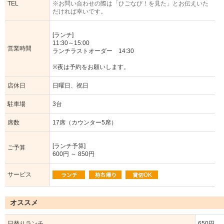
TEL
※お問い合わせの際は「ひごなび！を見た」とお伝えいた
だければ幸いです。
[ランチ]
11:30～15:00
営業時間
ランチラストオーダー 14:30
※夜は予約をお願いします。
店休日
日曜日、祝日
駐車場
3台
席数
17席（カウンター5席）
[ランチ予算]
ご予算
600円 ～ 850円
サービス
オススメ
日替りランチ
650円