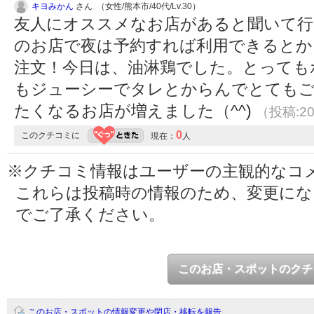
キヨみかん
さん （女性/熊本市/40代/Lv.30）
友人にオススメなお店があると聞いて行
のお店で夜は予約すれば利用できるとか
注文！今日は、油淋鶏でした。とっても
もジューシーでタレとからんでとても
たくなるお店が増えました（^^)
（投稿:20
0
このクチコミに
現在：
人
※クチコミ情報はユーザーの主観的なコ
これらは投稿時の情報のため、変更に
でご了承ください。
このお店・スポットのクチ
このお店・スポットの情報変更や閉店・移転を報告