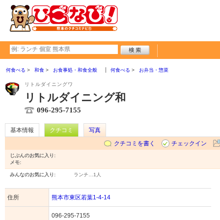
何食べる
和食
お食事処・和食全般
何食べる
お弁当・惣菜
リトルダイニングワ
リトルダイニング和
096-295-7155
基本情報
クチコミ
写真
クチコミを書く
チェックイン
じぶんのお気に入り:
メモ:
みんなのお気に入り:
ランチ…
1人
住所
熊本市東区若葉1-4-14
096-295-7155