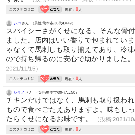
0
このクチコミに
現在：
人
シバ
さん （男性/熊本市/30代/Lv.49）
スパイシーさがくせになる、そんな骨付
ました。店内はいい香りで包まれてい
ゃなくて馬刺しも取り揃えてあり、冷凍
ので持ち帰るのに安心で助かりました
2021/11/15）
0
このクチコミに
現在：
人
シラノ
さん （女性/熊本市/30代/Lv.50）
チキンだけではなく、馬刺も取り扱われ
もので食べごたえありますよ。味もしっ
たらくせになるお味です。
（投稿:2021/10
0
このクチコミに
現在：
人