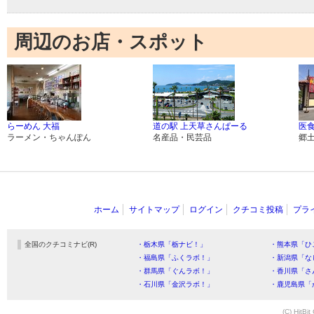
周辺のお店・スポット
らーめん 大福
道の駅 上天草さんぱーる
医食
ラーメン・ちゃんぽん
名産品・民芸品
郷
ホーム
サイトマップ
ログイン
クチコミ投稿
プラ
全国のクチコミナビ(R)
・栃木県「栃ナビ！」
・熊本県「ひ
・福島県「ふくラボ！」
・新潟県「な
・群馬県「ぐんラボ！」
・香川県「さ
・石川県「金沢ラボ！」
・鹿児島県「
(C) HitBit