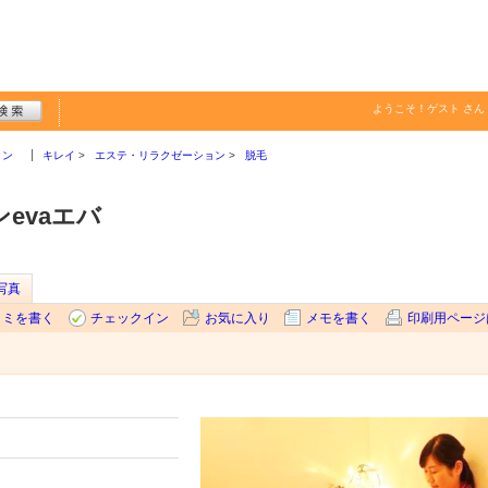
ようこそ！
ゲスト
さん
ョン
キレイ
エステ・リラクゼーション
脱毛
evaエバ
写真
コミを書く
チェックイン
お気に入り
メモを書く
印刷用ページ