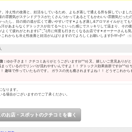
す。冷え性の改善と、妊活をしているため、よもぎ蒸しで通える所を探していまし
屋の雰囲気がステンドグラスがたくさんつかってあるとてもかわいい雰囲気だった
ったし、目の前の道が広くて通いやすいです✴︎よもぎ蒸し&アロマオイルがとても
れる汗があまらなくデトックスが出てる〜といった感じでスッキリして温まり、その
て疲れがとれます(˶‾᷄ ⁻̫ ‾᷅˵)月に何度も行きたくなるお店です✴︎オーナーさんも
れからも冷え性改善と妊活がんばりますのでよろしくお願いします(͒⑅′࿉‵⑅)͒ෆ*
（投
人
信：
ゆか子さま！ クチコミありがとうございます(o^^o) 又、嬉しいご意見ありが
まっているのでリンパが流れやすいんですよ！！ デトックス効果抜群です(o^^o) 
！ 趣味で作っていたものです。 ガラスの光も癒されますよね！！ どうぞこれから
になります。
いる場合がございますのでご了承ください。
このお店・スポットのクチコミを書く