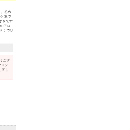
た。初め
のと車で
すきです
後のアロ
気さくで話
とうござ
サロン
も宜し