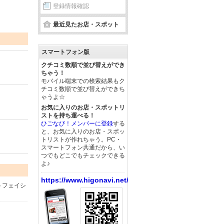
登録情報確認
最近見たお店・スポット
スマートフォン版
クチコミ数順で並び替えができ
ちゃう！
モバイル端末での検索結果もク
チコミ数順で並び替えができち
ゃうよ☆
お気に入りのお店・スポットリ
ストを持ち運べる！
ひごなび！メンバーに登録
する
と、お気に入りのお店・スポッ
トリストが作れちゃう。PC・
スマートフォン共通だから、い
つでもどこでもチェックできる
よ♪
https://www.higonavi.net/
トフェイシ