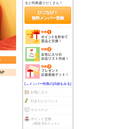
ると特典盛りだくさん！
ひごなび！
無料メンバー登録
る
AP
[→メンバー特典の詳細をみる]
お気に入り
行きたいイベント
マイページ
ポイント交換
（現在 0ポイント）