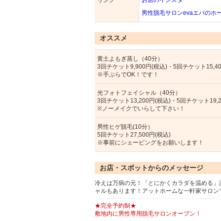
リンク
お店のインスタ
男性脱毛サロンevaエバのホ
オススメ
黄土よもぎ蒸し（40分）
3回チケット9,900円(税込)・5回チケット15,40
※手ぶらでOK！です！
光フォトフェイシャル（40分）
3回チケット13,200円(税込)・5回チケット19,2
※ノーメイクでいらして下さい！
男性ヒゲ脱毛(10分）
5回チケット27,500円(税込)
※事前にシェービングをお願いします！
お店・スポットからのメッセージ
冷えは万病の元！「とにかくカラダを温める」
ャルもあります！アットホームな一軒家サロン
★完全予約制★
敷地内に男性専用脱毛サロンオープン！