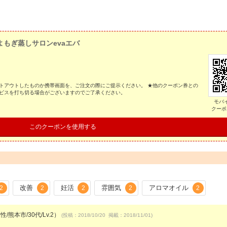
よもぎ蒸しサロンevaエバ
トアウトしたものか携帯画面を、ご注文の際にご提示ください。 ★他のクーポン券との
ービスを打ち切る場合がございますのでご了承ください。
モバ
クーポ
このクーポンを使用する
改善
妊活
雰囲気
アロマオイル
2
2
2
2
2
/熊本市/30代/Lv.2）
(投稿：2018/10/20 掲載：2018/11/01)