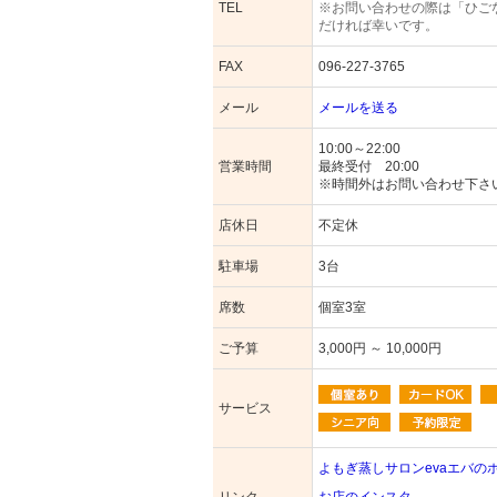
TEL
※お問い合わせの際は「ひご
だければ幸いです。
FAX
096-227-3765
メール
メールを送る
10:00～22:00
営業時間
最終受付 20:00
※時間外はお問い合わせ下さ
店休日
不定休
駐車場
3台
席数
個室3室
ご予算
3,000円 ～ 10,000円
サービス
よもぎ蒸しサロンevaエバの