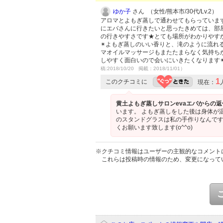
ゆか子
さん （女性/熊本市/30代/Lv.2）
アロマとよもぎ蒸しで通わせてもらっていま
にエバさんに行きたいと思ったきめては、部
の行きやすさです★とても場所がわかりやすか
✴︎よもぎ蒸しのいい香りと、滝のように流
マオイルマッサージもまたたまらなく気持ちがよく
しやすく面白いので会いにいきたくなります✴︎こ
稿:2018/10/20 掲載：2018/11/01）
1
このクチコミに
現在：
黄土よもぎ蒸しサロンevaエバからの返
います。 よもぎ蒸しをした後は身体が温
のスタンドグラスは私の手作りなんです
くお願います致します(o^^o)
※クチコミ情報はユーザーの主観的なコメント
これらは投稿時の情報のため、変更になって