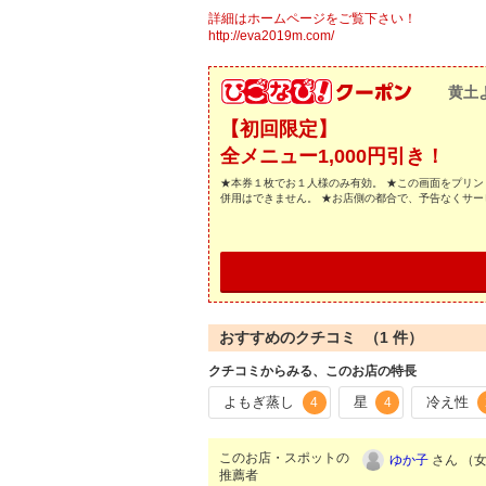
詳細はホームページをご覧下さい！
http://eva2019m.com/
黄土
【初回限定】
全メニュー1,000円引き！
★本券１枚でお１人様のみ有効。 ★この画面をプリン
併用はできません。 ★お店側の都合で、予告なくサ
おすすめのクチコミ （
1
件）
クチコミからみる、このお店の特長
よもぎ蒸し
星
冷え性
4
4
このお店・スポットの
ゆか子
さん （女性
推薦者