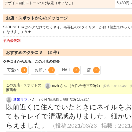
デザイン自由ストーンつけ放題（オフなし）
6,480円
お店・スポットからのメッセージ
SABUNCHI★はヘアだけでなくネイルも専任のスタイリストがおり個室でゆっく
になりましょう★
予約優先制
おすすめのクチコミ （
2
件）
クチコミからみる、このお店の特長
可愛い
お願い
NAIL
店
3
3
3
2
このお店・スポットの
mzh さん （女性/合志市/20代）
(投稿：2018/04/20 
推薦者
新米ママ
さん （女性/菊池郡大津町/20代/Lv.31）
以前近くに住んでいたときにネイルをお
てもキレイで清潔感ありました。細かい
らえました。
（投稿:2021/03/23 掲載：2021/