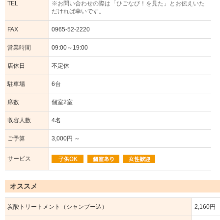
TEL
※お問い合わせの際は「ひごなび！を見た」とお伝えいた
だければ幸いです。
FAX
0965-52-2220
営業時間
09:00～19:00
店休日
不定休
駐車場
6台
席数
個室2室
収容人数
4名
ご予算
3,000円 ～
サービス
オススメ
炭酸トリートメント（シャンプー込）
2,160円