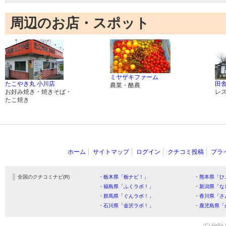
周辺のお店・スポット
ミヤザキファーム
たこやき丸 小川店
田舎
農業・酪農
お好み焼き・焼きそば・
レ
たこ焼き
ホーム
サイトマップ
ログイン
クチコミ投稿
プラ
全国のクチコミナビ(R)
・栃木県「栃ナビ！」
・熊本県「ひ
・福島県「ふくラボ！」
・新潟県「な
・群馬県「ぐんラボ！」
・香川県「さ
・石川県「金沢ラボ！」
・鹿児島県「
(C) HitBit