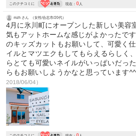
0
このクチコミに
現在：
人
mzh さん （女性/合志市/20代）
4月に氷川町にオープンした新しい美容
気もアットホームな感じがよかったです
のキッズカットもお願いして、可愛く仕
イルとマツエクもしてもらえるらしく、
らとても可愛いネイルがいっぱいだった
らもお願いしようかなと思っています^^
2018/06/04）
0
このクチコミに
現在：
人