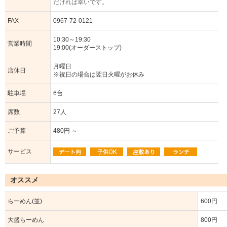
だければ幸いです。
FAX
0967-72-0121
10:30～19:30
営業時間
19:00(オーダーストップ)
月曜日
店休日
※祝日の場合は翌日火曜がお休み
駐車場
6台
席数
27人
ご予算
480円 ～
サービス
オススメ
らーめん(並)
600円
大盛らーめん
800円