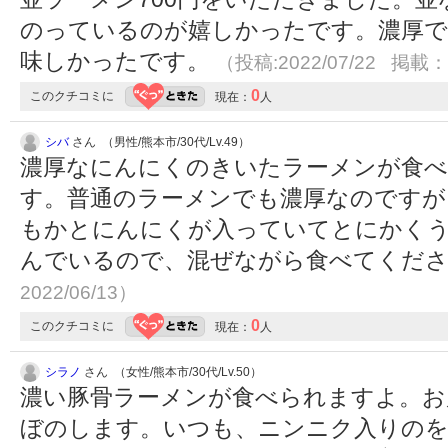
のっているのが嬉しかったです。濃厚
味しかったです。
（投稿:2022/07/22 掲載：2
0
このクチコミに
現在：
人
シバ
さん （男性/熊本市/30代/Lv.49）
濃厚なにんにくのきいたラーメンが食
す。普通のラーメンでも濃厚なのですが
もかとにんにくが入っていてとにかく
んでいるので、混ぜながら食べてくだ
2022/06/13）
0
このクチコミに
現在：
人
シラノ
さん （女性/熊本市/30代/Lv.50）
濃い豚骨ラーメンが食べられますよ。お
ぼのします。いつも、ニンニク入りの