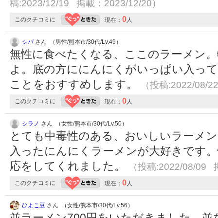
稿:2023/12/19 掲載：2023/12/20）
0
このクチコミに
現在：
人
シバ
さん （男性/熊本市/30代/Lv.49）
無性に食べたくなる、ここのラーメン。
よ。底の方ににんにくがいっぱい入って
ことをおすすめします。
（投稿:2022/08/2
0
このクチコミに
現在：
人
シラノ
さん （女性/熊本市/30代/Lv.50）
とても中毒性のある、おいしいラーメ
入ったにんにくラーメンが大好きです。
応をしてくれました。
（投稿:2022/08/09 
0
このクチコミに
現在：
人
ひよこ豆
さん （女性/熊本市/30代/Lv.56）
並ラーメン700円をいただきました。並