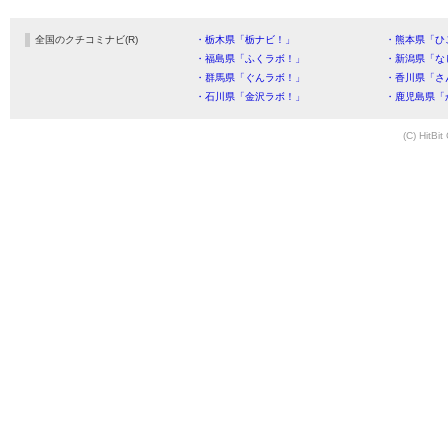
全国のクチコミナビ(R)
・栃木県「栃ナビ！」
・熊本県「ひ
・福島県「ふくラボ！」
・新潟県「な
・群馬県「ぐんラボ！」
・香川県「さ
・石川県「金沢ラボ！」
・鹿児島県「
(C) HitBit