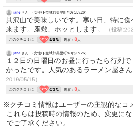
jane
さん （女性/下益城郡美里町/40代/Lv.26）
具沢山で美味しいです。寒い日、特に食
来ます。座敷、ホッとします。
（投稿:202
0
このクチコミに
現在：
人
jane
さん （女性/下益城郡美里町/40代/Lv.26）
１２日の日曜日のお昼に行ったら行列で
かったです。人気のあるラーメン屋さ
2019/05/15）
0
このクチコミに
現在：
人
※クチコミ情報はユーザーの主観的なコ
これらは投稿時の情報のため、変更に
でご了承ください。