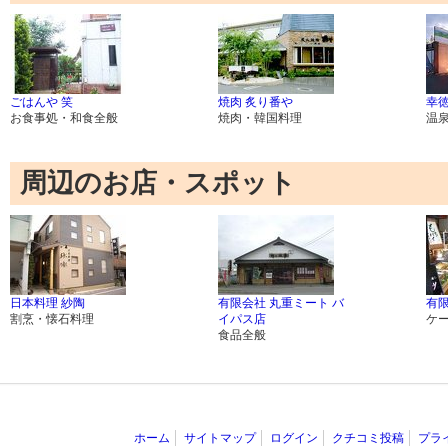
ごはんや 笑
焼肉 炙り番や
幸
お食事処・和食全般
焼肉・韓国料理
温
周辺のお店・スポット
日本料理 紗陶
有限会社 丸重ミート バ
有
割烹・懐石料理
イパス店
ケ
食品全般
ホーム
サイトマップ
ログイン
クチコミ投稿
プラ