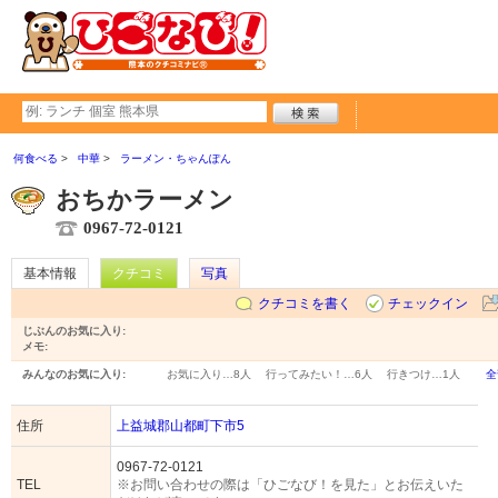
何食べる
中華
ラーメン・ちゃんぽん
おちかラーメン
0967-72-0121
基本情報
クチコミ
写真
クチコミを書く
チェックイン
じぶんのお気に入り:
メモ:
みんなのお気に入り:
お気に入り…
8人
行ってみたい！…
6人
行きつけ…
1人
全
住所
上益城郡山都町下市5
0967-72-0121
TEL
※お問い合わせの際は「ひごなび！を見た」とお伝えいた