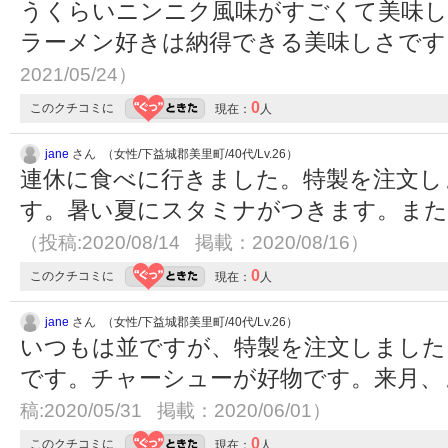
うくらいニンニク風味がすごくて美味し
ラーメン好きは納得できる美味しさで
2021/05/24）
0
このクチコミに
現在：
人
jane
さん （女性/下益城郡美里町/40代/Lv.26）
連休に食べに行きました。特製を注文し
す。暑い夏にスタミナがつきます。また
（投稿:2020/08/14 掲載：2020/08/16）
0
このクチコミに
現在：
人
jane
さん （女性/下益城郡美里町/40代/Lv.26）
いつもは並ですが、特製を注文しました
です。チャーシューが好物です。来月
稿:2020/05/31 掲載：2020/06/01）
0
このクチコミに
現在：
人