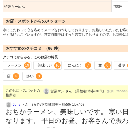
特製らーめん
700円
お店・スポットからのメッセージ
水にこだわって心を込めてスープをお作りしております。お越しいただいたお客
せする時もございますが、営業時間中はずっと営業しておりますので、お気軽に
おすすめのクチコミ （
66
件）
クチコミからみる、このお店の特長
ラーメン
美味しい
にんにく
並
濃厚
19
10
7
6
店
多い
4
3
このお店・スポットの
営業マン さん （男性/熊本市/30代）
(投稿：2006/04
推薦者
June
さん （女性/下益城郡美里町/50代/Lv.40）
おちかラーメン、美味しいです。 寒い
なります。 平日のお昼、お客さんで賑