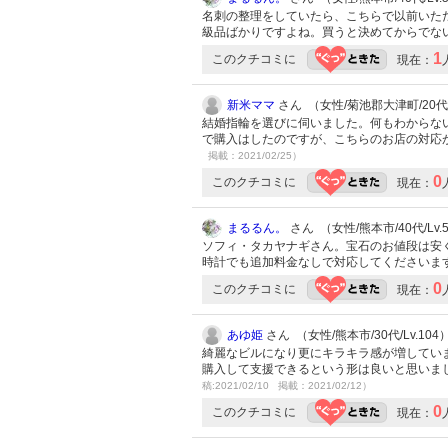
名刺の整理をしていたら、こちらで以前いただ
級品ばかりですよね。買うと決めてからでな
1
このクチコミに
現在：
新米ママ
さん （女性/菊池郡大津町/20代/L
結婚指輪を選びに伺いました。何もわからな
で購入はしたのですが、こちらのお店の対応
掲載：2021/02/25）
0
このクチコミに
現在：
まるるん。
さん （女性/熊本市/40代/Lv.
ソフィ・タカヤナギさん。宝石のお値段は安
時計でも追加料金なしで対応してくださいま
0
このクチコミに
現在：
あゆ姫
さん （女性/熊本市/30代/Lv.104
綺麗なビルになり更にキラキラ感が増してい
購入して支援できるという形は良いと思いま
稿:2021/02/10 掲載：2021/02/12）
0
このクチコミに
現在：