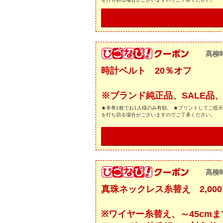
髙柳
時計ベルト 20％オフ
※ブランド純正品、SALE品
★本券1枚でお1人様のみ有効。 ★プリントしてご提
を打ち切る場合がございますのでご了承ください。
髙柳
真珠ネックレス糸替え 2,00
※ワイヤー糸替え、～45cmま