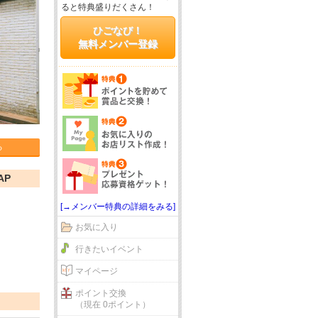
ると特典盛りだくさん！
ひごなび！
無料メンバー登録
る
AP
[→メンバー特典の詳細をみる]
お気に入り
行きたいイベント
マイページ
ポイント交換
（現在 0ポイント）