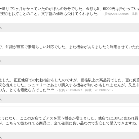
）
送りで1ヶ月かかっていたのがほんの数分でした。金額も5、6000円は掛かってい
んと技術をお持ちとのこと。文字盤の修理も受けてくれました。
（投稿:2018/05/05 掲載
人
）
で、知識が豊富で素晴らしい対応でした。また機会がありましたら利用させていた
人
めました。正直他店での比較検討をしたのですが、価格以上の高品質でした。更に何
安心出来ました。ジュエリーはあまり購入する機会が無いかもしれませんが、又是
方、とても素敵な方でした*^-^*
（投稿:2013/04/24 掲載：2013/04/25）
人
）
ようになり、ここのお店でピアスを買う機会が増えました。他店では18Kと言われ買
が、こちらで扱われてる商品は、全て確実に良い品なので安心して購入できますね
人