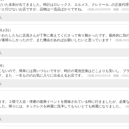
いた名刺が出てきました。時計はロレックス、エルメス、クレドール...の正規代
いと行けないお店ですが、品物は一流品ばかりですね。
（投稿:2022/05/06 掲載：2022/
人
v.31）
いわたしたちに店員さんが丁寧に教えてくださって有り難かったです。最終的に別
が素晴らしかったので、また機会があればお願いしたいと思っています！
（投稿:2021
人
56）
くないので、簡単には買いづらいですが、時計の電池交換はどこよりも安いし、ブ
す。また、一生もののお気に入りに出会えるお店です。
（投稿:2021/02/18 掲載：2021/
人
）
ます。２階で人吉・球磨の復興イベントを開催されている時に行きましたが、必要
した。帰りには、ネックレスを綺麗に洗浄してもらいとても綺麗になりました。
（
人