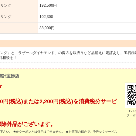
トリング
192,500円
ジリング
102,300
88,000円
ーシング」と「ラザールダイヤモンド」の両方を取扱うなど品揃えに定評あり。宝石鑑
料相談を！
時計宝飾店
☆
0円(税込)または2,200円(税込)を消費税分サービ
モバ
クーポ
部除外品がございます。
示下さい。 ★他クーポンとは併用はできません。 ★お店側の都合で、予告なくサービス