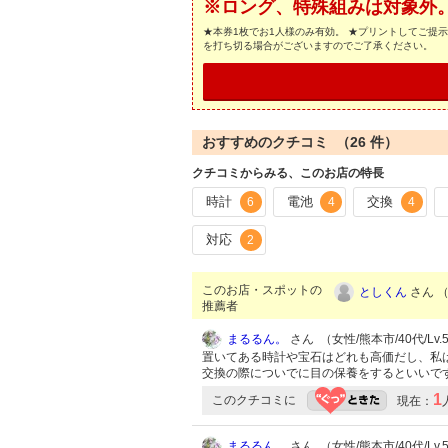
※ロング、特殊組みは対象外
★本券1枚でお1人様のみ有効。 ★プリントしてご提
を打ち切る場合がございますのでご了承ください。
おすすめのクチコミ （
26
件）
クチコミからみる、このお店の特長
時計
電池
交換
6
4
4
対応
2
このお店・スポットの
としくん
さん （
推薦者
まるるん。
さん （女性/熊本市/40代/Lv.
置いてある時計や宝石はどれも高価だし、私
交換の際についでに目の保養をするといいで
1
このクチコミに
現在：
まるるん。
さん （女性/熊本市/40代/Lv.