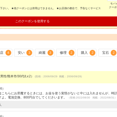
。
モバ
クーポ
示下さい。 ★他クーポンとは併用はできません。 ★お店側の都合で、予告なくサービス
このクーポンを使用する
店
安い
綺麗
修理
購入
宝石
4
3
3
2
2
2
男性/熊本市/30代/Lv.2）
(投稿：2006/09/29 掲載：2006/09/29)
56）
はこちらにお邪魔するときには、お金を使う覚悟がないと中には入れませんが、時
すよ。電池交換、800円台でしてくださいます。
（投稿:2022/08/30 掲載：2022/08/31）
人
56）