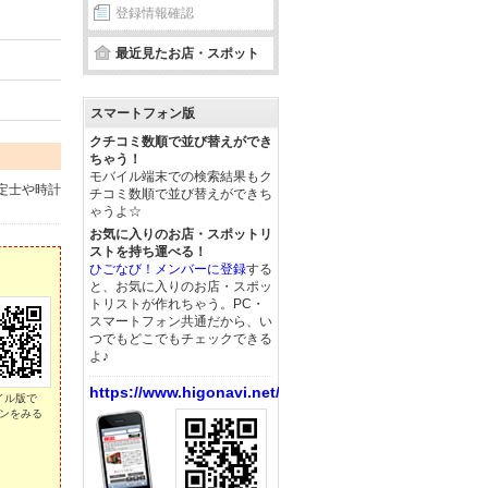
登録情報確認
最近見たお店・スポット
スマートフォン版
クチコミ数順で並び替えができ
ちゃう！
モバイル端末での検索結果もク
定士や時計
チコミ数順で並び替えができち
ゃうよ☆
お気に入りのお店・スポットリ
ストを持ち運べる！
ひごなび！メンバーに登録
する
と、お気に入りのお店・スポッ
トリストが作れちゃう。PC・
スマートフォン共通だから、い
つでもどこでもチェックできる
よ♪
https://www.higonavi.net/
イル版で
ンをみる