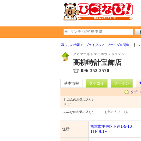
暮らしの情報
ブライダル
ブライダル関連
シ
タカヤナギトケイホウショクテン
髙柳時計宝飾店
096-352-2570
基本情報
クチコミ
クーポン
クチ
じぶんのお気に入り:
メモ:
みんなのお気に入り:
お気に入り…
1人
熊本市中央区下通1-5-10
住所
TTビル1F