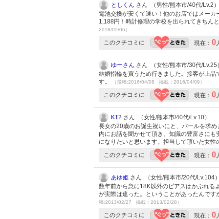
としくん
さん （男性/熊本市/40代/Lv.2
電池交換が安くて速い！他のお店ではメーカー
1,188円！時計修理の学校を出られてきち
2018/05/06）
0
このクチコミに
現在：
ゆーさん
さん （女性/熊本市/30代/Lv.25
結婚指輪を買うため行きました。接客が上品
す。
（投稿:2016/04/08 掲載：2016/04/09）
0
このクチコミに
現在：
KT2
さん （女性/熊本市/40代/Lv.10）
長女の20歳のお誕生祝いにと、パールを求
内にお話を聞かせて頂き、知識の豊富さにも
になりたいと思います。担当して頂いた女性の
0
このクチコミに
現在：
あゆ姫
さん （女性/熊本市/20代/Lv.104
数年前から急に18K以外のピアスはかぶれる
が実際は違った。ということがあったんです
稿:2013/02/27 掲載：2013/02/28）
0
このクチコミに
現在：