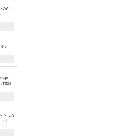
たのが
：
だきま
度か伺う
非お世話
ったもの
。
（投