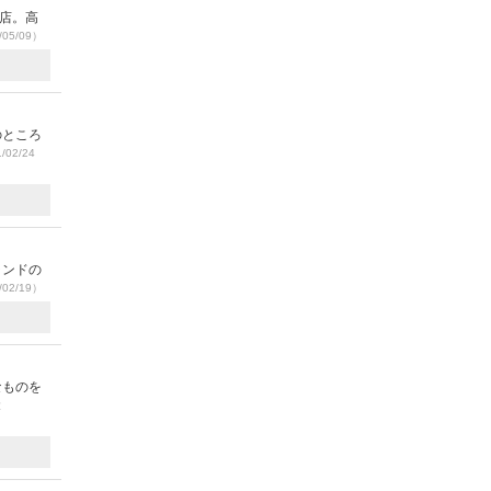
理店。高
05/09）
のところ
/02/24
ランドの
02/19）
なものを
投