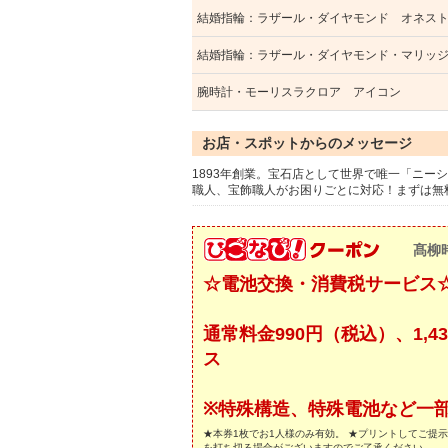
結婚指輪：ラザール・ダイヤモンド オネス
結婚指輪：ラザール・ダイヤモンド・マリッ
腕時計・モーリスラクロア アイコン
お店・スポットからのメッセージ
1893年創業。宝石店として世界で唯一「ニ
職人、宝飾職人がお困りごとに対応！まずは無
髙柳
☆電池交換・消費税サービス
通常料金990円（税込）、1,43
ス
※特殊構造、特殊電池など一
★本券1枚でお1人様のみ有効。 ★プリントしてご提
を打ち切る場合がございますのでご了承ください。