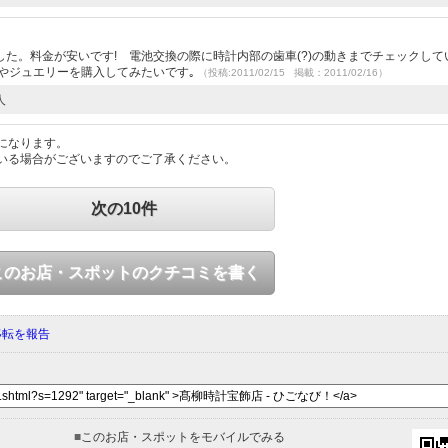
た。料金が安いです! 電池交換の際に時計内部の歯車(?)の動きまでチェックして
やジュエリーを購入してみたいです｡
（投稿:2011/02/15 掲載：2011/02/16）
人
になります。
いる場合がございますのでご了承ください。
次の10件
このお店・スポットのクチコミを書く
移転を報告
■
このお店・スポットをモバイルでみる