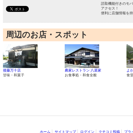
読取機能付きのモバ
アクセス！
便利に店舗情報を持
周辺のお店・スポット
後藤万十店
農家レストラン 八菜家
よ
甘味・和菓子
お食事処・和食全般
食
ホーム
サイトマップ
ログイン
クチコミ投稿
プラ