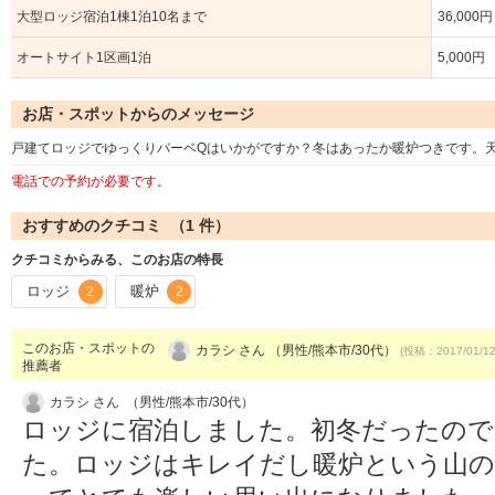
大型ロッジ宿泊1棟1泊10名まで
36,000円
オートサイト1区画1泊
5,000円
お店・スポットからのメッセージ
戸建てロッジでゆっくりバーベQはいかがですか？冬はあったか暖炉つきです。
電話での予約が必要です。
おすすめのクチコミ （
1
件）
クチコミからみる、このお店の特長
ロッジ
暖炉
2
2
このお店・スポットの
カラシ さん （男性/熊本市/30代）
(投稿：2017/01/1
推薦者
カラシ さん （男性/熊本市/30代）
ロッジに宿泊しました。初冬だったので
た。ロッジはキレイだし暖炉という山の