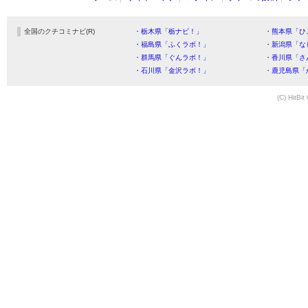
全国のクチコミナビ(R)
・栃木県「栃ナビ！」
・熊本県「ひ
・福島県「ふくラボ！」
・新潟県「な
・群馬県「ぐんラボ！」
・香川県「さ
・石川県「金沢ラボ！」
・鹿児島県「
(C) HitBit