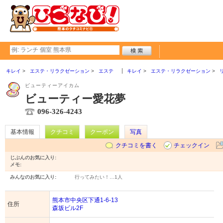
キレイ
エステ・リラクゼーション
エステ
キレイ
エステ・リラクゼーション
ビューティーアイカム
ビューティー愛花夢
096-326-4243
基本情報
クチコミ
クーポン
写真
クチコミを書く
チェックイン
じぶんのお気に入り:
メモ:
みんなのお気に入り:
行ってみたい！…
1人
熊本市中央区下通1-6-13
住所
森坂ビル2F