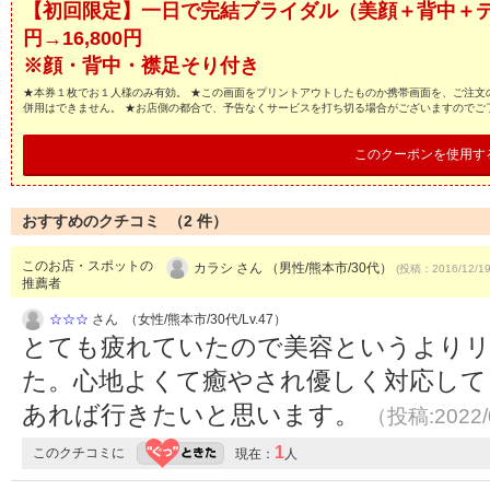
【初回限定】一日で完結ブライダル（美顔＋背中＋デコル
円→16,800円
※顔・背中・襟足そり付き
★本券１枚でお１人様のみ有効。 ★この画面をプリントアウトしたものか携帯画面を、ご注文
併用はできません。 ★お店側の都合で、予告なくサービスを打ち切る場合がございますのでご
このクーポンを使用す
おすすめのクチコミ （
2
件）
このお店・スポットの
カラシ さん （男性/熊本市/30代）
(投稿：2016/12/1
推薦者
☆☆☆
さん （女性/熊本市/30代/Lv.47）
とても疲れていたので美容というよりリ
た。心地よくて癒やされ優しく対応して
あれば行きたいと思います。
（投稿:2022/
1
このクチコミに
現在：
人