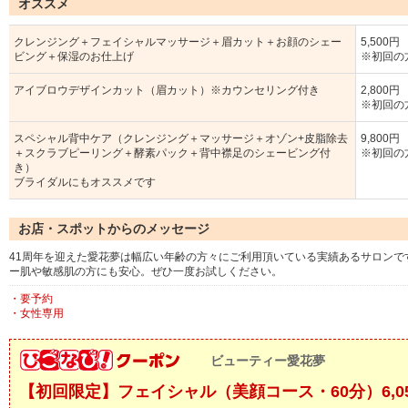
オススメ
クレンジング＋フェイシャルマッサージ＋眉カット＋お顔のシェー
5,500円
ビング＋保湿のお仕上げ
※初回の
アイブロウデザインカット（眉カット）※カウンセリング付き
2,800円
※初回の
スペシャル背中ケア（クレンジング＋マッサージ＋オゾン+皮脂除去
9,800円
＋スクラブピーリング＋酵素パック＋背中襟足のシェービング付
※初回の
き）
ブライダルにもオススメです
お店・スポットからのメッセージ
41周年を迎えた愛花夢は幅広い年齢の方々にご利用頂いている実績あるサロン
ー肌や敏感肌の方にも安心。ぜひ一度お試しください。
・要予約
・女性専用
ビューティー愛花夢
【初回限定】フェイシャル（美顔コース・60分）6,050