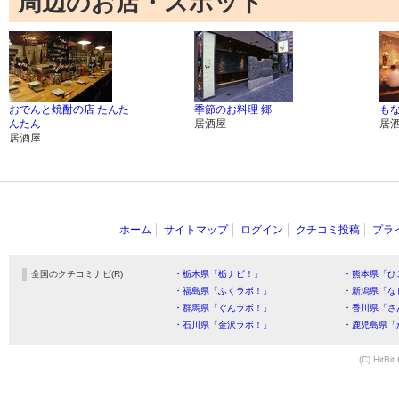
周辺のお店・スポット
おでんと焼酎の店 たんた
季節のお料理 郷
もな
んたん
居酒屋
居
居酒屋
ホーム
サイトマップ
ログイン
クチコミ投稿
プラ
全国のクチコミナビ(R)
・栃木県「栃ナビ！」
・熊本県「ひ
・福島県「ふくラボ！」
・新潟県「な
・群馬県「ぐんラボ！」
・香川県「さ
・石川県「金沢ラボ！」
・鹿児島県「
(C) HitBit