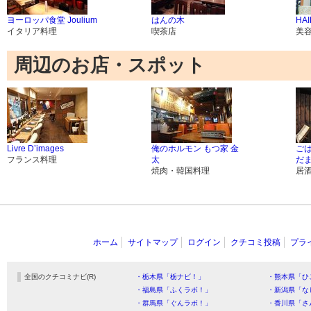
ヨーロッパ食堂 Joulium
はんの木
HAI
イタリア料理
喫茶店
美
周辺のお店・スポット
Livre D’images
俺のホルモン もつ家 金
ごは
フランス料理
太
だ
焼肉・韓国料理
居
ホーム
サイトマップ
ログイン
クチコミ投稿
プラ
全国のクチコミナビ(R)
・栃木県「栃ナビ！」
・熊本県「ひ
・福島県「ふくラボ！」
・新潟県「な
・群馬県「ぐんラボ！」
・香川県「さ