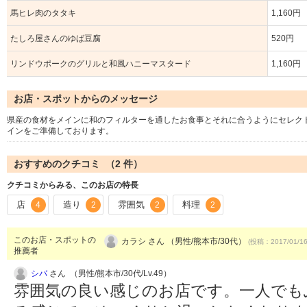
馬ヒレ肉のタタキ
1,160円
たしろ屋さんのゆば豆腐
520円
リンドウポークのグリルと和風ハニーマスタード
1,160円
お店・スポットからのメッセージ
県産の食材をメインに和のフィルターを通したお食事とそれに合うようにセレク
インをご準備しております。
おすすめのクチコミ （
2
件）
クチコミからみる、このお店の特長
店
造り
雰囲気
料理
4
2
2
2
このお店・スポットの
カラシ さん （男性/熊本市/30代）
(投稿：2017/01/1
推薦者
シバ
さん （男性/熊本市/30代/Lv.49）
雰囲気の良い感じのお店です。一人でも