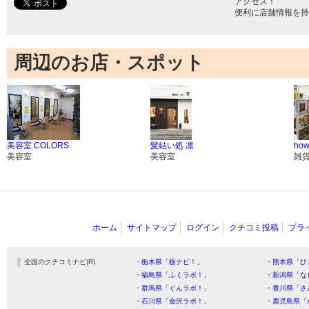
アクセス！
便利に店舗情報を持
周辺のお店・スポット
美容室 COLORS
髪結い処 凛
ho
美容室
美容室
雑
ホーム
サイトマップ
ログイン
クチコミ投稿
プラ
全国のクチコミナビ(R)
・栃木県「栃ナビ！」
・熊本県「ひ
・福島県「ふくラボ！」
・新潟県「な
・群馬県「ぐんラボ！」
・香川県「さ
・石川県「金沢ラボ！」
・鹿児島県「