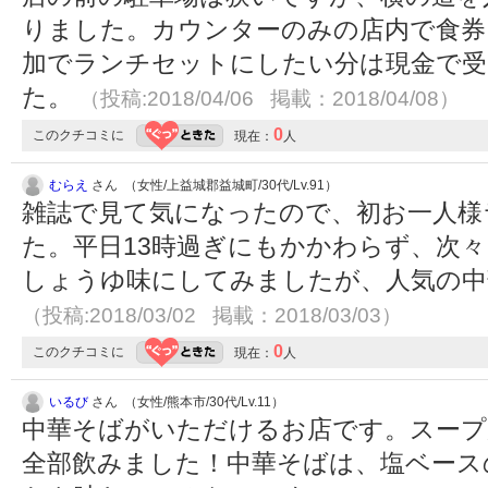
りました。カウンターのみの店内で食券
加でランチセットにしたい分は現金で
た。
（投稿:2018/04/06 掲載：2018/04/08）
0
このクチコミに
現在：
人
むらえ
さん （女性/上益城郡益城町/30代/Lv.91）
雑誌で見て気になったので、初お一人様
た。平日13時過ぎにもかかわらず、次
しょうゆ味にしてみましたが、人気の中
（投稿:2018/03/02 掲載：2018/03/03）
0
このクチコミに
現在：
人
いるび
さん （女性/熊本市/30代/Lv.11）
中華そばがいただけるお店です。スー
全部飲みました！中華そばは、塩ベース