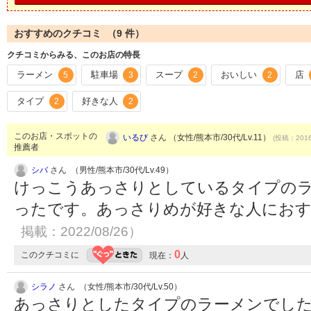
おすすめのクチコミ （
9
件）
クチコミからみる、このお店の特長
ラーメン
駐車場
スープ
おいしい
店
5
3
2
2
タイプ
好きな人
2
2
このお店・スポットの
いるび
さん （女性/熊本市/30代/Lv.11）
(投稿：2016
推薦者
シバ
さん （男性/熊本市/30代/Lv.49）
けっこうあっさりとしているタイプの
ったです。あっさりめが好きな人にお
掲載：2022/08/26）
0
このクチコミに
現在：
人
シラノ
さん （女性/熊本市/30代/Lv.50）
あっさりとしたタイプのラーメンでし