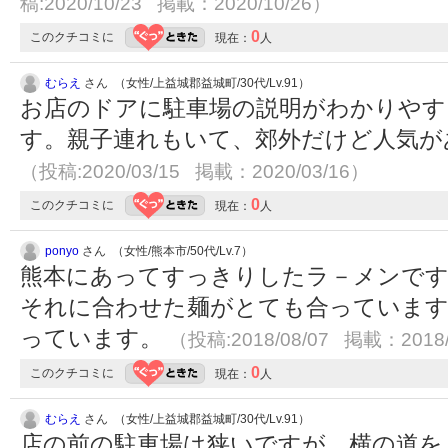
稿:2020/10/23 掲載：2020/10/26）
0
このクチコミに
現在：
人
むらえ
さん （女性/上益城郡益城町/30代/Lv.91）
お店のドアに駐車場の説明がわかりやす
す。親子連れもいて、郊外だけど人気が
（投稿:2020/03/15 掲載：2020/03/16）
0
このクチコミに
現在：
人
ponyo
さん （女性/熊本市/50代/Lv.7）
熊本にあってすっきりしたラ－メンで
それに合わせた麺がとても合っています
っています。
（投稿:2018/08/07 掲載：2018/
0
このクチコミに
現在：
人
むらえ
さん （女性/上益城郡益城町/30代/Lv.91）
店の前の駐車場は狭いですが、横の道を