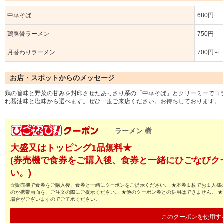
中華そば
680円
鶏豚骨ラーメン
750円
月替わりラーメン
700円～
お店・スポットからのメッセージ
鶏の旨味と野菜の甘みを封印させたあっさり系の「中華そば」とクリーミーでコ
れ醤油味と塩味から選べます。ぜひ一度ご来店ください。お待ちしております。
ラーメン 樹
大盛又はトッピング1品無料★
(券売機で食券をご購入後、食券と一緒にひごなびク
い。)
☆販売機で食券をご購入後、食券と一緒にクーポンをご提示ください。 ★本券１枚でお１人様
のか携帯画面を、ご注文の際にご提示ください。 ★他のクーポン券との併用はできません。 
場合がございますのでご了承ください。
このクーポンを使用す