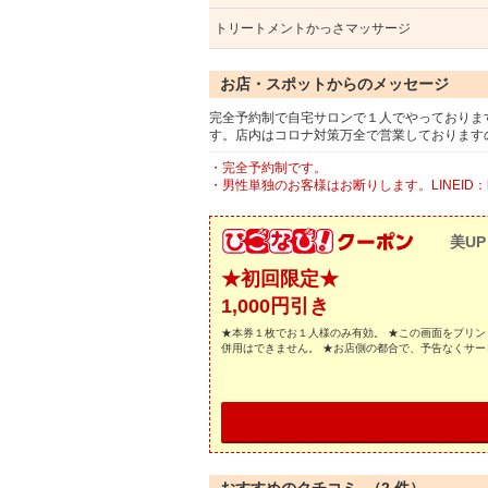
トリートメントかっさマッサージ
お店・スポットからのメッセージ
完全予約制で自宅サロンで１人でやっておりま
す。店内はコロナ対策万全で営業しております
・完全予約制です。
・男性単独のお客様はお断りします。LINEID：be
美UP
★初回限定★
1,000円引き
★本券１枚でお１人様のみ有効。 ★この画面をプリン
併用はできません。 ★お店側の都合で、予告なくサ