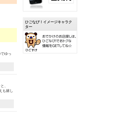
ひごなび！イメージキャラク
ター
のでゆっ
なと、
えも嬉し