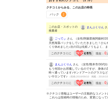
おすすめのクチコミ （
2
件）
クチコミからみる、このお店の特長
パック
2
このお店・スポットの
まんぷくりん
さ
推薦者
ごってぃ
さん （女性/阿蘇郡南阿蘇村/20代
天然海藻パックをしていただきました！ひん
くり休めました♪次の日は化粧ノリもよく、
0
このクチコミに
現在：
まんぷくりん
さん （女性/熊本市/30代/Lv
もう何回かお邪魔しているのですが、身体の
時々通っています♪サンドアートのグラスな
いサロンです♪
（投稿:2016/09/10 掲載：2016/10
0
このクチコミに
現在：
※クチコミ情報はユーザーの主観的なコメント
これらは投稿時の情報のため、変更になって