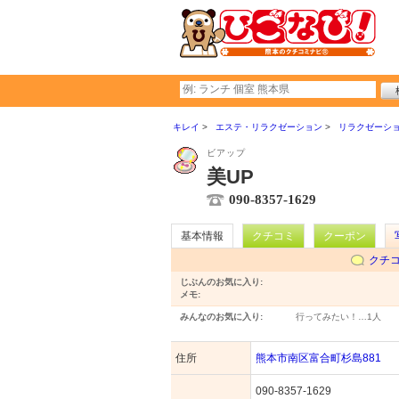
キレイ
エステ・リラクゼーション
リラクゼーシ
ビアップ
美UP
090-8357-1629
基本情報
クチコミ
クーポン
クチ
じぶんのお気に入り:
メモ:
みんなのお気に入り:
行ってみたい！…
1人
住所
熊本市南区富合町杉島881
090-8357-1629