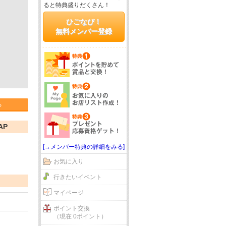
ると特典盛りだくさん！
ひごなび！
無料メンバー登録
る
AP
[→メンバー特典の詳細をみる]
お気に入り
行きたいイベント
マイページ
ポイント交換
（現在 0ポイント）