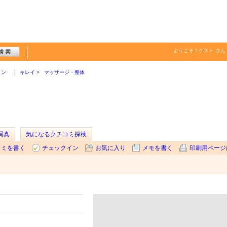
ようこそ！
ゲスト
さん
ョン
キレイ
マッサージ・整体
写真
気になるクチコミ探検
コミを書く
チェックイン
お気に入り
メモを書く
印刷用ページ