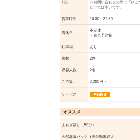
TEL
※お問い合わせの際は「ひご
だければ幸いです。
営業時間
10:30～22:30
不定休
店休日
・完全予約制
駐車場
あり
席数
2席
収容人数
2名
ご予算
2,200円 ～
サービス
オススメ
よもぎ蒸し（50分）
天然海藻パック（美白効果絶大）