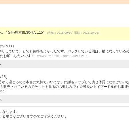
ん （女性/熊本市/30代/Lv.15）
(投稿：2016/09/10 掲載：2016/10/06)
/Lv.11）
やりしていて、とても気持ちよかったです。パックしている間は、横になっている
またお願いしたいです！
（投稿:2021/02/05 掲載：2021/02/07）
人
.15）
芯から温まるので本当に気持ちいいです。代謝もアップして痩せ体質になればいい
ども販売されているのでそちらを見るのも楽しみです☆可愛いトイプードルのお出迎
/06）
人
になります。
いる場合がございますのでご了承ください。