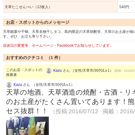
天草たこせんべい（12枚入）
540円
お店・スポットからのメッセージ
天草銘菓や干物、天草名物干しタコ、島内限定の天草焼酎等、天草のお土産が揃
す。ぜひ、お立ち寄り下さい。
店休日の変更等、ホームページ・Facebookでお知らせしています。
おすすめのクチコミ （
1
件）
このお店・スポットの
Kazu
さん （女性/天草市/30代/Lv.1）
(投稿：2016/07
推薦者
Kazu
さん （女性/天草市/30代/Lv.1）
天草の地酒、天草酒造の焼酎・古酒・リ
のお土産がたくさん置いてあります！熊
セス抜群！！
（投稿:2016/07/12 掲載：2016/