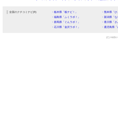
全国のクチコミナビ(R)
・栃木県「栃ナビ！」
・熊本県「ひ
・福島県「ふくラボ！」
・新潟県「な
・群馬県「ぐんラボ！」
・香川県「さ
・石川県「金沢ラボ！」
・鹿児島県「
(C) HitBit