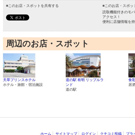
■
このお店・スポットを共有する
■
このお店・スポッ
読取機能付きのモバ
アクセス！
便利に店舗情報を持
周辺のお店・スポット
天草プリンスホテル
道の駅 有明 リップルラ
食彩
ホテル・旅館・宿泊施設
ンド
居
道の駅
ホーム
サイトマップ
ログイン
クチコミ投稿
プラ